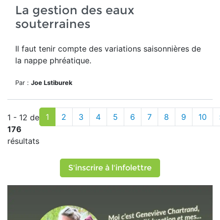
La gestion des eaux
souterraines
Il faut tenir compte des variations saisonnières de
la
nappe phréatique.
Par :
Joe Lstiburek
1
2
3
4
5
6
7
8
9
10
1 - 12 de
176
résultats
S'inscrire à l'infolettre