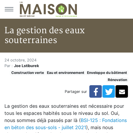
Aller au menu principal
Aller au contenu principal
La gestion des eaux
souterraines
La gestion des eaux souterrain
Accueil
24 octobre, 2024
Par :
Joe Lstiburek
Articles
Construction verte
Eau et environnement
Enveloppe du bâtiment
Construction verte
Rénovation
Enveloppe du bâtiment
La gestion des eaux souterraines
Facebook
Twitte
Co
Partager sur
La gestion des eaux souterraines est nécessaire pour
tous les espaces habités sous le niveau du sol. Oui,
nous sommes déjà passés par là (
BSI-125 : Fondations
en béton des sous-sols - juillet 2021
), mais nous