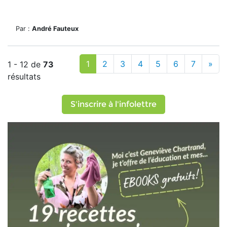
Par :
André Fauteux
1
2
3
4
5
6
7
»
1 - 12 de
73
résultats
S'inscrire à l'infolettre