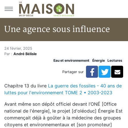
Aller au menu principal
Aller au contenu principal
Une agence sous influence
Une agence sous influence
Accueil
24 février, 2025
Par :
André Bélisle
Articles
Eau et environnement
Énergie
Lectures
Énergie
Chauffage
Facebook
Twitte
Co
Partager sur
Une agence sous influence
Chapitre 13 du livre
La guerre des fossiles - 40 ans de
luttes pour l'environnement TOME 2 • 2003-2023
Avant même son dépôt officiel devant l’ONÉ [Office
national de l'énergie], le projet­ [d'oléoduc] Énergie Est
commençait déjà à goûter à la médecine des
groupes
citoyens et environnementaux et [son promoteur]