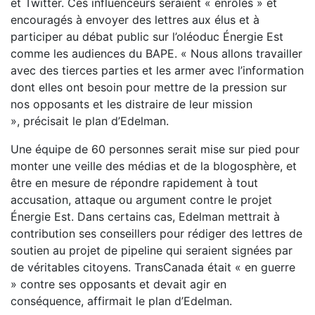
et
Twitter. Ces influenceurs seraient « enrôlés » et
encouragés
à envoyer des lettres aux élus et à
participer au débat public
sur l’oléoduc Énergie Est
comme les audiences du BAPE.
« Nous allons travailler
avec des tierces parties et les armer
avec l’information
dont elles ont besoin pour mettre de la
pression sur
nos opposants et les distraire de leur mission
»,
précisait le plan d’Edelman.
Une équipe de 60 personnes serait mise sur pied pour
mon
ter
une veille des médias et de la blogosphère, et
être en
mesure de répondre rapidement à tout
accusation, attaque
ou argument contre le projet
Énergie Est. Dans certains cas,
Edelman mettrait à
contribution ses conseillers pour rédi
ger des lettres de
soutien au projet de pipeline qui seraient
signées par
de véritables citoyens. TransCanada était « en
guerre
» contre ses opposants et devait agir en
conséquence,
affirmait le plan d’Edelman.