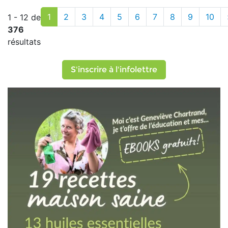
1
2
3
4
5
6
7
8
9
10
1 - 12 de
376
résultats
S'inscrire à l'infolettre