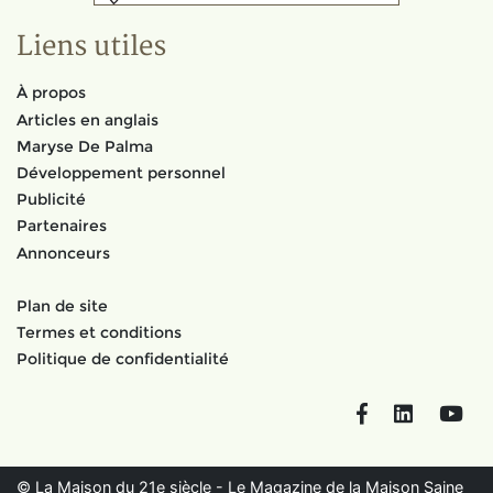
Liens utiles
À propos
Articles en anglais
Maryse De Palma
Développement personnel
Publicité
Partenaires
Annonceurs
Plan de site
Termes et conditions
Politique de confidentialité
Facebook
LinkedIn
You
© La Maison du 21e siècle - Le Magazine de la Maison Saine