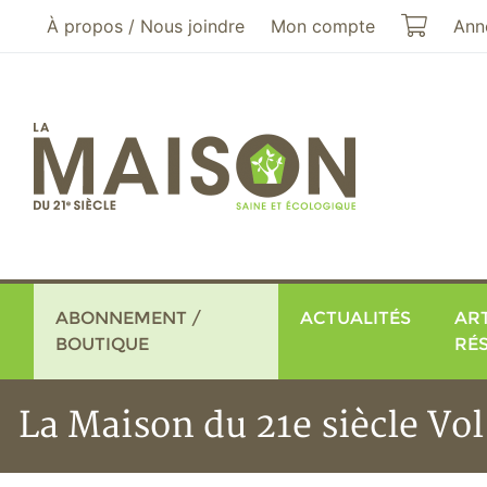
Aller au menu principal
Aller au contenu principal
Mon pa
À propos / Nous joindre
Mon compte
Ann
ABONNEMENT /
ACTUALITÉS
ART
BOUTIQUE
RÉ
La Maison du 21e siècle Vol.