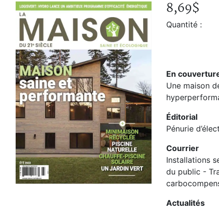
8,69$
La Maison du 21e siècle Vol.
Accueil
Boutique
Quantité :
La Maison du 21e siècle Vol. 30, No. 3, été 2023
En couvertur
Une maison de
hyperperform
Éditorial
Pénurie d’élec
Courrier
Installations 
du public - Tra
carbocompens
Actualités