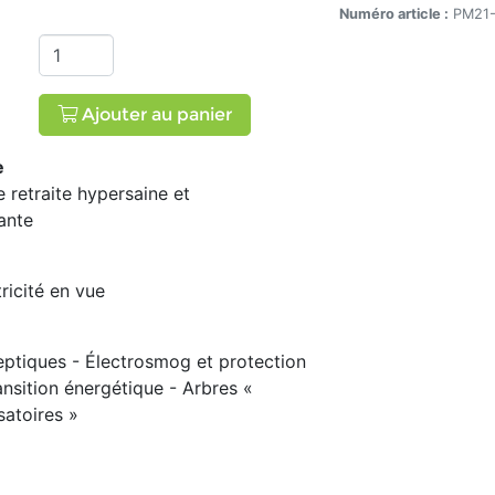
 30, No. 3, été 2023
Numéro article :
PM21-
Ajouter au panier
e
 retraite hypersaine et
ante
tricité en vue
septiques - Électrosmog et protection
nsition énergétique - Arbres «
atoires »