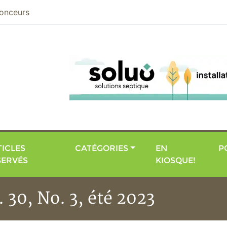
nier
onceurs
ICLES
CATÉGORIES
EN
P
SERVÉS
KIOSQUE!
 30, No. 3, été 2023