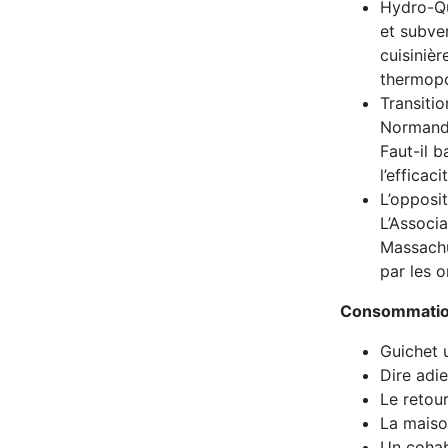
Hydro-Qu
et subve
cuisinièr
thermopo
Transitio
Normand 
Faut-il b
l’efficaci
L’opposi
L’Associa
Massachu
par les o
Consommati
Guichet u
Dire adie
Le retou
La maiso
Un cohab