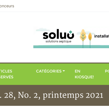
nier
onceurs
ICLES
CATÉGORIES
EN
P
SERVÉS
KIOSQUE!
. 28, No. 2, printemps 2021