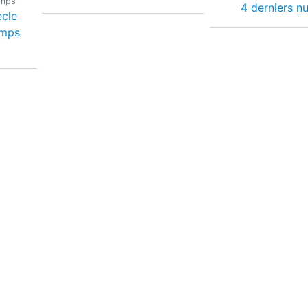
emps
4 derniers n
ècle
emps