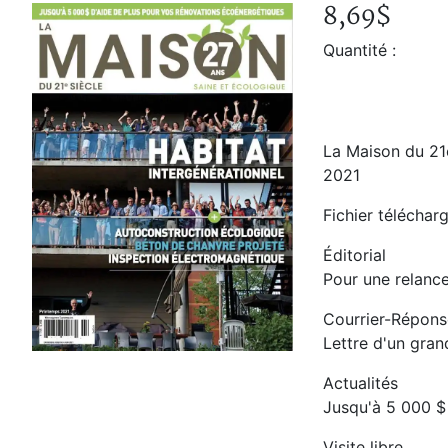
8,69$
La Maison du 21e siècle Vol
Accueil
Boutique
Quantité :
La Maison du 21e siècle Vol. 28, No. 2, printemps 20
La Maison du 21e
2021
Fichier télécha
Éditorial
Pour une relanc
Courrier-Répons
Lettre d'un gran
Actualités
Jusqu'à 5 000 $
Visite libre