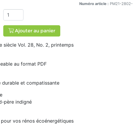
. 28, No. 2, printemps 2021
Numéro article :
PM21-2802-
21
Ajouter au panier
 siècle Vol. 28, No. 2, printemps
rgeable au format PDF
e durable et compatissante
e
d-père indigné
 pour vos rénos écoénergétiques