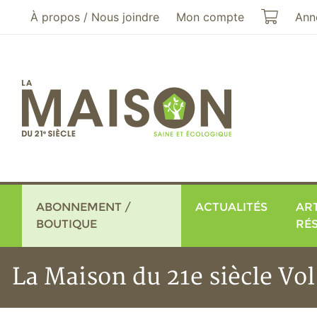
Aller au menu principal
Aller au contenu principal
Mon pa
À propos / Nous joindre
Mon compte
Ann
ABONNEMENT /
ACTUALITÉS
ART
BOUTIQUE
RÉ
La Maison du 21e siècle Vol