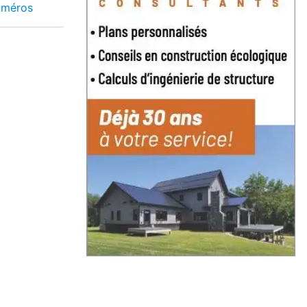
uméros