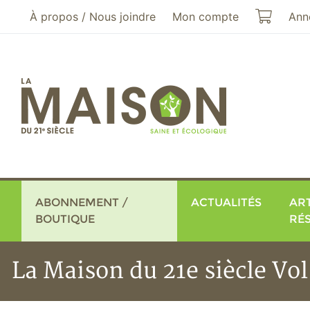
Aller au menu principal
Aller au contenu principal
Mon pa
À propos / Nous joindre
Mon compte
Ann
ABONNEMENT /
ACTUALITÉS
ART
BOUTIQUE
RÉ
La Maison du 21e siècle Vo