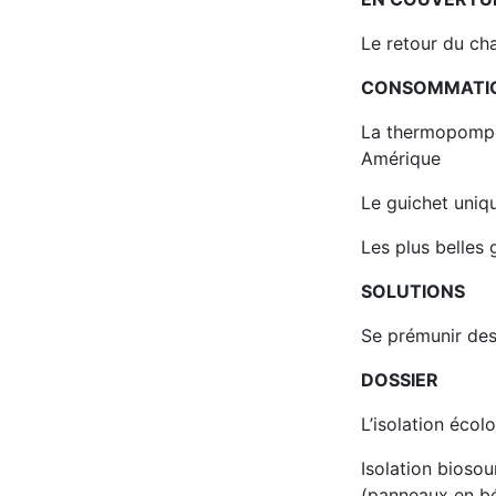
Le retour du ch
CONSOMMATI
La thermopompe 
Amérique
Le guichet uniqu
Les plus belles g
SOLUTIONS
Se prémunir des 
DOSSIER
L’isolation éco
Isolation bioso
(panneaux en b