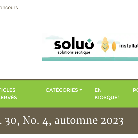
nier
onceurs
ICLES
CATÉGORIES
EN
P
SERVÉS
KIOSQUE!
l. 30, No. 4, automne 2023