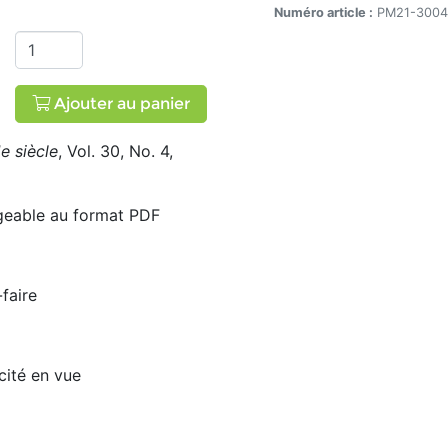
l. 30, No. 4, automne 2023
Numéro article :
PM21-3004
Ajouter au panier
e siècle
, Vol. 30, No. 4,
rgeable au format PDF
-faire
icité en vue