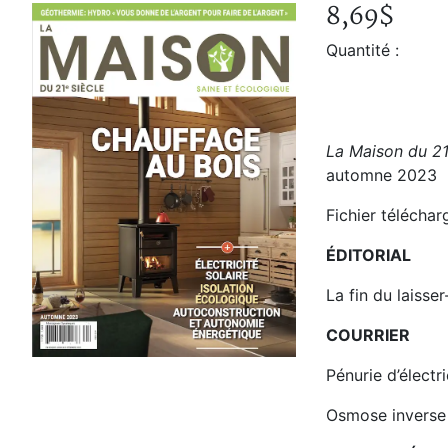
8,69$
La Maison du 21e siècle Vo
Accueil
Boutique
Quantité :
La Maison du 21e siècle Vol. 30, No. 4, automne 2023
La Maison du 21
automne 2023
Fichier télécha
ÉDITORIAL
La fin du laisser
COURRIER
Pénurie d’électr
Osmose inverse