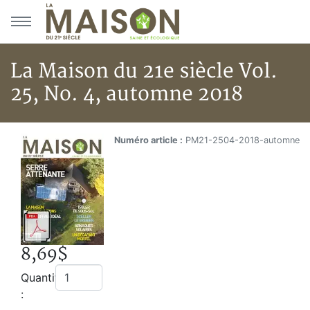
Aller au menu principal
Aller au contenu principal
La Maison du 21e siècle Vol.
25, No. 4, automne 2018
La Maison du 21e siècle Vol. 2
Accueil
Numéro article :
PM21-2504-2018-automne
Boutique
La Maison du 21e siècle Vol. 25, No. 4, automne 2018
8,69$
Quantité
: