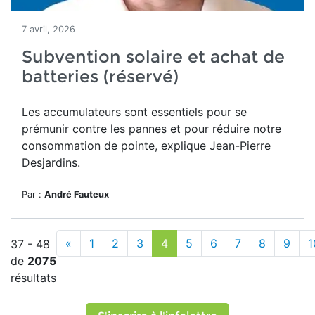
7 avril, 2026
Subvention solaire et achat de
batteries (réservé)
Les accumulateurs sont essentiels pour se
prémunir contre les pannes et pour réduire notre
consommation de pointe, explique Jean-Pierre
Desjardins.
Par :
André Fauteux
«
1
2
3
4
5
6
7
8
9
1
37 - 48
de
2075
résultats