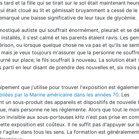
s tard et la fille qui se tirait sur le sol était maintenant heu
ui était cloué au lit et gémissait bruyamment a cessé de le 
 remarqué une baisse significative de leur taux de glycémie.
gnostiqué autiste qui souffrait énormément, pleurait et se d
installés, il s'est calmé et les parents étaient ravis. Les ge
rison, ou lorsque quelque chose ne va pas et qu'ils se sent
 mais je veux toujours m'assurer que la personne ne souffr
ourné sur place; le fils souffrait à nouveau. La solution était s
uis parti en leur disant de prendre des nouvelles et, six mois p
ipement que j'utilise pour trouver l'exposition est également
bliées par la Marine américaine dans les années 70
. Les
 un sous-produit des appareils et dispositifs de nouvelle 
que, mais personne ne les réglemente. Alors que tout le mo
ion invisible aux sous-porteuses kHz n'est pas prise en com
te exposition est coûteux. Il ne suffit pas d'appuyer sur 
de l'agiter dans tous les sens. La formation est généralemen