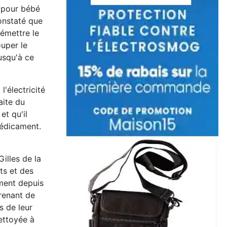
o pour bébé
constaté que
 émettre le
uper le
jusqu'à ce
l'électricité
aite du
et qu'il
médicament.
illes de la
ts et des
mment depuis
prenant de
s de leur
nettoyée à