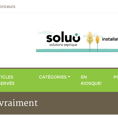
nier
onceurs
ICLES
CATÉGORIES
EN
P
SERVÉS
KIOSQUE!
 vraiment