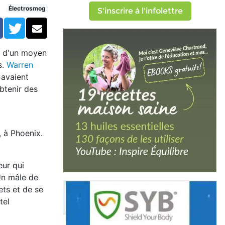
Électrosmog
S'inscrire à l'infolettre
Facebook
Twitter
Courriel
in d'un moyen
s.
Warren
 avaient
obtenir des
, à Phoenix.
eur qui
 Un mâle de
ets et de se
tel