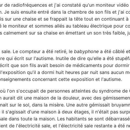
ur de radiofréquences et j'ai constaté qu'un moniteur vidé
. Je suis ensuite entré dans la chambre de son fils et j'ai 
ssis sur une chaise et se frappait la tête tout en continuant à
e moniteur et sommes allés au tableau électrique pour co
sis calmement sur sa chaise en émettant un son très faible, 
 sale. Le compteur a été retiré, le
babyphone
a été câblé et 
 qui écrit sur l'autisme. Inutile de dire qu'elle a été stupéf
a écrit que son fils avait besoin de médicaments pour dormir 
é l'exposition qu'il a dormi huit heures par nuit sans aucun 
nseignements concernant cette exposition et l'autisme.
où l'on s'occupait de personnes atteintes du syndrome de G
on aurait dit une maison de la douleur, avec des gémissemen
nait sur le sol, dans la misère. Une autre gémissait bruya
l s'agissait d'une maison à deux étages, il n'était pas sur
té sale dans toute la maison. Les habitants se sont débarrassé
t de l'électricité sale, et l'électricité sale restante a été 