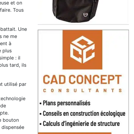
reuse et on
faire. Tous
ébattait. Une
ns ne me
ent à
e plus
imple : il
lus tard, ils
 utilisé par
technologie
nde
pte.
le bouton
t dispensée