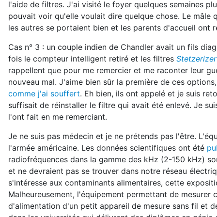
l'aide de filtres. J'ai visité le foyer quelques semaines plu
pouvait voir qu'elle voulait dire quelque chose. Le mâle q
les autres se portaient bien et les parents d'accueil ont
Cas n° 3 : un couple indien de Chandler avait un fils dia
fois le compteur intelligent retiré et les filtres
Stetzerizer
rappellent que pour me remercier et me raconter leur gué
nouveau mal. J'aime bien sûr la première de ces options,
comme j'ai souffert
. Eh bien, ils ont appelé et je suis ret
suffisait de réinstaller le filtre qui avait été enlevé. Je s
l'ont fait en me remerciant.
Je ne suis pas médecin et je ne prétends pas l'être. L'équ
l'armée américaine. Les données scientifiques ont été
pu
radiofréquences dans la gamme des kHz (2-150 kHz) sont
et ne devraient pas se trouver dans notre réseau électri
s'intéresse aux contaminants alimentaires, cette exposit
Malheureusement, l'équipement permettant de mesurer cet
d'alimentation d'un petit appareil de mesure sans fil et 