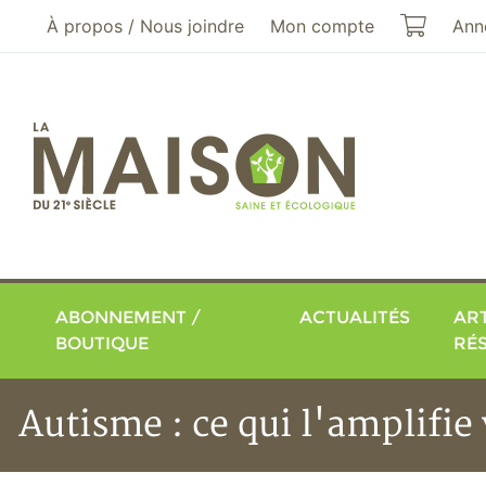
Aller au menu principal
Aller au contenu principal
Mon pa
À propos / Nous joindre
Mon compte
Ann
ABONNEMENT /
ACTUALITÉS
ART
BOUTIQUE
RÉ
Autisme : ce qui l'amplifie