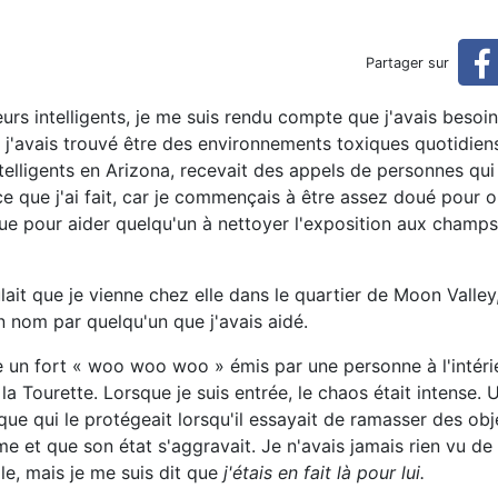
 vraiment
Partager sur
eurs intelligents, je me suis rendu compte que j'avais beso
j'avais trouvé être des environnements toxiques quotidien
telligents en Arizona, recevait des appels de personnes qui
t ce que j'ai fait, car je commençais à être assez doué pour 
que pour aider quelqu'un à nettoyer l'exposition aux champs
lait que je vienne chez elle dans le quartier de Moon Valley
 nom par quelqu'un que j'avais aidé.
rue un fort « woo woo woo » émis par une personne à l'intéri
a Tourette. Lorsque je suis entrée, le chaos était intense.
sque qui le protégeait lorsqu'il essayait de ramasser des obj
me et que son état s'aggravait. Je n'avais jamais rien vu de 
lle, mais je me suis dit que
j'étais en fait là pour lui.