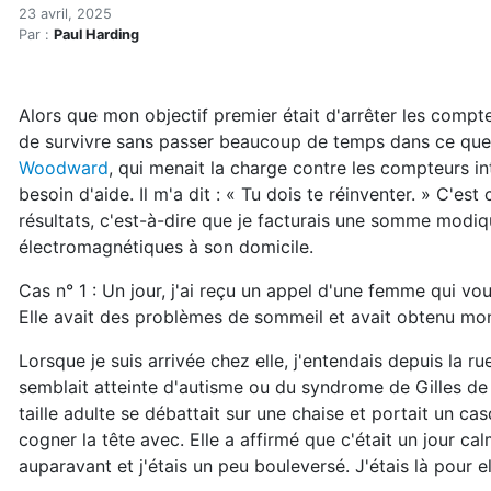
Autisme : ce qui l'amplifie
Accueil
23 avril, 2025
Par :
Paul Harding
Articles
Électrosmog
Autisme : ce qui l'amplifie vraiment
Alors que mon objectif premier était d'arrêter les compt
de survivre sans passer beaucoup de temps dans ce que 
Woodward
, qui menait la charge contre les compteurs in
besoin d'aide. Il m'a dit : « Tu dois te réinventer. » C'es
résultats, c'est-à-dire que je facturais une somme modi
électromagnétiques à son domicile.
Cas n° 1 : Un jour, j'ai reçu un appel d'une femme qui vou
Elle avait des problèmes de sommeil et avait obtenu mon
Lorsque je suis arrivée chez elle, j'entendais depuis la 
semblait atteinte d'autisme ou du syndrome de Gilles de l
taille adulte se débattait sur une chaise et portait un ca
cogner la tête avec. Elle a affirmé que c'était un jour cal
auparavant et j'étais un peu bouleversé. J'étais là pour e