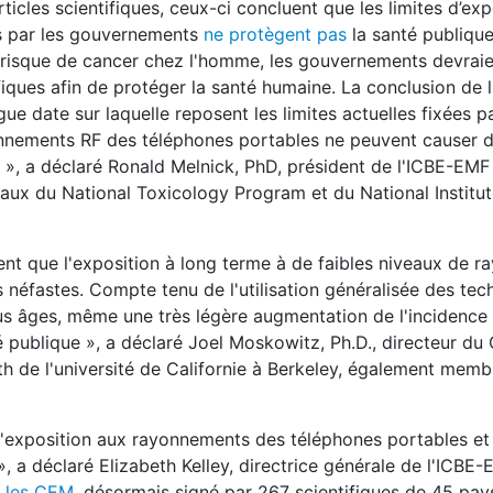
icles scientifiques, ceux-ci concluent que les limites d’exp
es par les gouvernements
ne protègent pas
la santé publique
le risque de cancer chez l'homme, les gouvernements devraie
iques afin de protéger la santé humaine. La conclusion de l
date sur laquelle reposent les limites actuelles fixées pa
onnements RF des téléphones portables ne peuvent causer 
», a déclaré Ronald Melnick, PhD, président de l'ICBE-EMF
aux du National Toxicology Program et du National Institut
nt que l'exposition à long terme à de faibles niveaux de 
s néfastes. Compte tenu de l'utilisation généralisée des tec
tous âges, même une très légère augmentation de l'incidence
 publique », a déclaré Joel Moskowitz, Ph.D., directeur du 
h de l'université de Californie à Berkeley, également memb
 l'exposition aux rayonnements des téléphones portables et
, a déclaré Elizabeth Kelley, directrice générale de l'ICBE-E
r les CEM
, désormais signé par 267 scientifiques de 45 pay