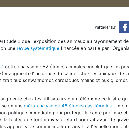
des cellulaires causent le 
Partager sur
e cancer, selon une analyse des études animales commandée 
certitude » que l'exposition des animaux au rayonnement de
elon une
revue systématique
financée en partie par l'Organi
al
, cette analyse de 52 études animales conclut que l'expos
« augmente l'incidence du cancer chez les animaux de lab
i a trait aux schwannomes cardiaques malins et aux gliomes 
ugmente chez les utilisateurs d'un téléphone cellulaire qui
, selon une
méta-analyse de 46 études cas-témoins
. Un co
ion politique immédiate pour protéger la santé publique et
s la foulée que tout nouveau retard pourrait avoir de grave
es appareils de communication sans fil à l'échelle mondiale