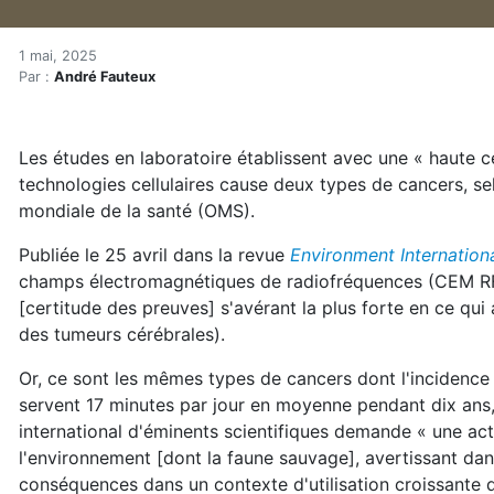
Haute certitude que les on
Accueil
1 mai, 2025
Par :
André Fauteux
Articles
Actualités
Haute certitude que les ondes cellulaires causent l
Les études en laboratoire établissent avec une « haute 
technologies cellulaires cause deux types de cancers, s
mondiale de la santé (OMS).
Publiée le 25 avril dans la revue
Environment Internation
champs électromagnétiques de radiofréquences (CEM RF) 
[certitude des preuves] s'avérant la plus forte en ce qu
des tumeurs cérébrales).
Or, ce sont les mêmes types de cancers dont l'incidence a
servent 17 minutes par jour en moyenne pendant dix ans
international d'éminents scientifiques demande « une act
l'environnement [dont la faune sauvage], avertissant dan
conséquences dans un contexte d'utilisation croissante d