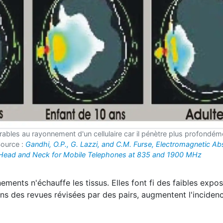
rables au rayonnement d'un cellulaire car il pénètre plus profondé
Source :
Gandhi, O.P., G. Lazzi, and C.M. Furse, Electromagnetic Ab
ead and Neck for Mobile Telephones at 835 and 1900 MHz
ments n'échauffe les tissus. Elles font fi des faibles expos
ns des revues révisées par des pairs, augmentent l'inciden