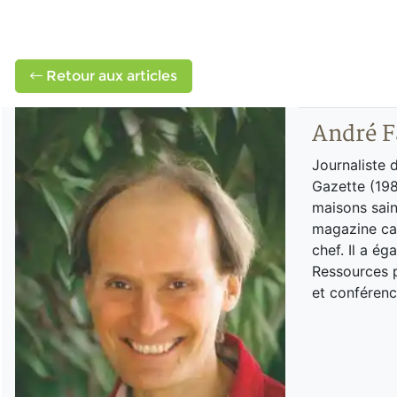
Retour aux articles
André F
Journaliste 
Gazette (198
maisons sain
magazine can
chef. Il a é
Ressources p
et conférenc