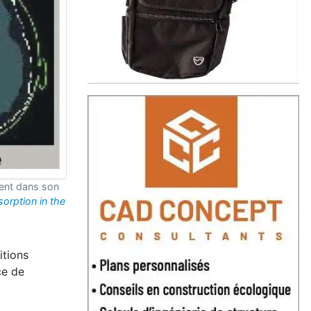
ment dans son
sorption in
the
itions
ce de