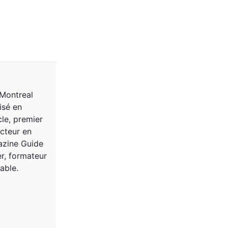
 Montreal
isé en
cle, premier
acteur en
gazine Guide
er, formateur
able.