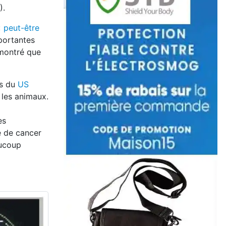
).
 peut-être
mportantes
émontré que
es du
US
 les animaux.
es
e de cancer
aucoup