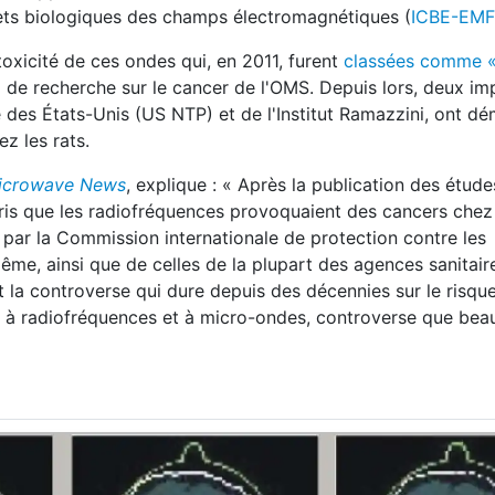
ets biologiques des champs électromagnétiques (
ICBE-EMF
oxicité de ces ondes qui, en 2011, furent
classées comme «
l de recherche sur le cancer de l'OMS. Depuis lors, deux i
 des États-Unis (US NTP) et de l'Institut Ramazzini, ont d
z les rats.
icrowave News
, explique : « Après la publication des étud
is que les radiofréquences provoquaient des cancers chez
 par la Commission internationale de protection contre les
même, ainsi que de celles de la plupart des agences sanitair
 la controverse qui dure depuis des décennies sur le risqu
ils à radiofréquences et à micro-ondes, controverse que be