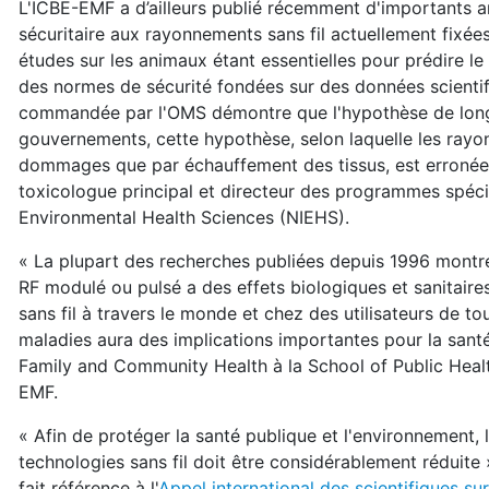
L'ICBE-EMF a d’ailleurs publié récemment d'importants art
sécuritaire aux rayonnements sans fil actuellement fixé
études sur les animaux étant essentielles pour prédire 
des normes de sécurité fondées sur des données scientif
commandée par l'OMS démontre que l'hypothèse de longue 
gouvernements, cette hypothèse, selon laquelle les ray
dommages que par échauffement des tissus, est erronée 
toxicologue principal et directeur des programmes spéci
Environmental Health Sciences (NIEHS).
« La plupart des recherches publiées depuis 1996 montre
RF modulé ou pulsé a des effets biologiques et sanitaire
sans fil à travers le monde et chez des utilisateurs de 
maladies aura des implications importantes pour la santé
Family and Community Health à la School of Public Healt
EMF.
« Afin de protéger la santé publique et l'environnement,
technologies sans fil doit être considérablement réduite »
fait référence à l'
Appel international des scientifiques su