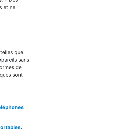
s et ne
telles que
appareils sans
normes de
iques sont
téléphones
portables
.