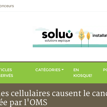
nier
onceurs
ICLES
CATÉGORIES
EN
P
SERVÉS
KIOSQUE!
es cellulaires causent le can
ée par l'OMS