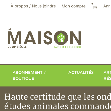
Aller au menu principal
Aller au contenu principal
Mon pa
À propos / Nous joindre
Mon compte
Ann
ABONNEMENT /
ACTUALITÉS
ART
BOUTIQUE
RÉ
Haute certitude que les ond
études animales command