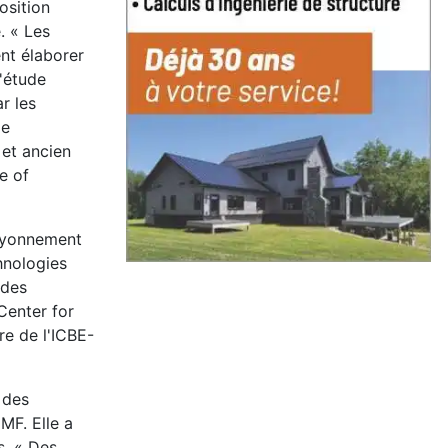
osition
. « Les
nt élaborer
'étude
r les
de
 et ancien
e of
rayonnement
hnologies
 des
Center for
re de l'ICBE-
 des
MF. Elle a
s. « Des