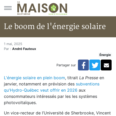
Aller au menu principal
Aller au contenu principal
Le boom de l'énergie solaire
Le boom de l'énergie solaire
Accueil
1 mai, 2025
Par :
André Fauteux
Articles
Énergie
Énergie
Chauffage
Facebook
Twitte
Co
Partager sur
Le boom de l'énergie solaire
L'énergie solaire en plein boom
, titrait
La Presse
en
janvier, notamment en prévision des
subventions
qu'Hydro-Québec veut offrir en 2026
aux
consommateurs intéressés par les les systèmes
photovoltaïques.
Un vice-recteur de l’Université de Sherbrooke, Vincent