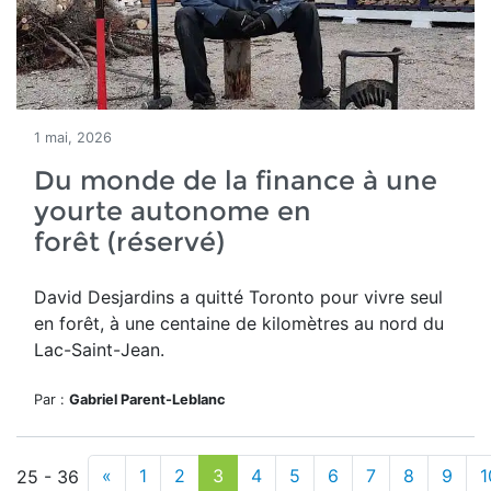
1 mai, 2026
Du monde de la finance à une
yourte autonome en
forêt (réservé)
David Desjardins a quitté Toronto pour vivre seul
en forêt,
à une centaine de kilomètres au nord du
Lac-Saint-Jean.
Par :
Gabriel Parent-Leblanc
«
1
2
3
4
5
6
7
8
9
1
25 - 36