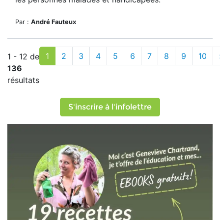
Par :
André Fauteux
1
2
3
4
5
6
7
8
9
10
1 - 12 de
136
résultats
S'inscrire à l'infolettre