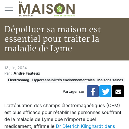
Aller au menu principal
Aller au contenu principal
Dépolluer sa maison est
essentiel pour traiter la
maladie de Lyme
Dépolluer sa maison est essent
Accueil
13 juin, 2024
Par :
André Fauteux
Articles
Électrosmog
Hypersensibilités environnementales
Maisons saines
Maisons saines
Hypersensibilités environnementales
Facebook
Twitte
Co
Partager sur
Dépolluer sa maison est essentiel pour traiter la mal
L'atténuation des champs électromagnétiques (CEM)
est plus efficace pour rétablir les personnes souffrant
de la maladie de Lyme que n'importe quel
médicament, affirme le
Dr Dietrich Klinghardt dans