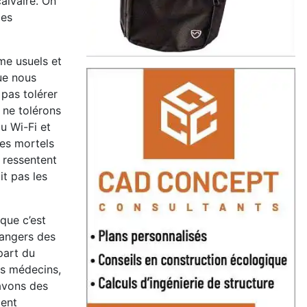
alvaire. On
des
me usuels et
que nous
 pas tolérer
s ne tolérons
du Wi-Fi et
des mortels
e ressentent
it pas les
que c’est
dangers des
part du
es médecins,
 avons des
ment