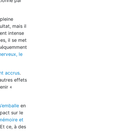
tionne par
 pleine
ltat, mais il
ent intense
es, il se met
conséquemment
erveux, le
nt accrus
.
autres effets
enir «
s’emballe
en
pact sur le
mémoire et
Et ce, à des