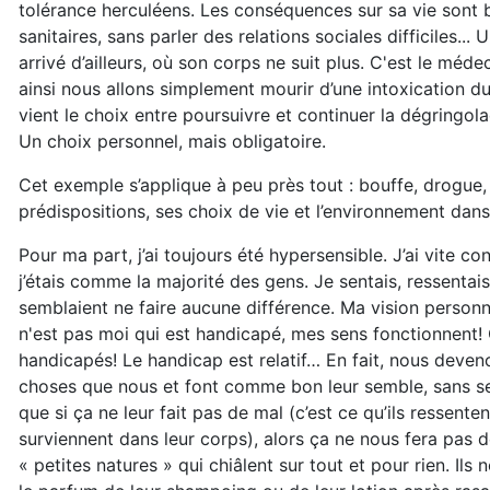
tolérance herculéens. Les conséquences sur sa vie sont
sanitaires, sans parler des relations sociales difficiles...
arrivé d’ailleurs, où son corps ne suit plus. C'est le méde
ainsi nous allons simplement mourir d’une intoxication du 
vient le choix entre poursuivre et continuer la dégringol
Un choix personnel, mais obligatoire.
Cet exemple s’applique à peu près tout : bouffe, drogue,
prédispositions, ses choix de vie et l’environnement dans l
Pour ma part, j’ai toujours été hypersensible. J’ai vite c
j’étais comme la majorité des gens. Je sentais, ressentai
semblaient ne faire aucune différence. Ma vision personn
n'est pas moi qui est handicapé, mes sens fonctionnent! Ce
handicapés! Le handicap est relatif… En fait, nous deve
choses que nous et font comme bon leur semble, sans se s
que si ça ne leur fait pas de mal (c’est ce qu’ils ressente
surviennent dans leur corps), alors ça ne nous fera pas 
« petites natures » qui chiâlent sur tout et pour rien. 