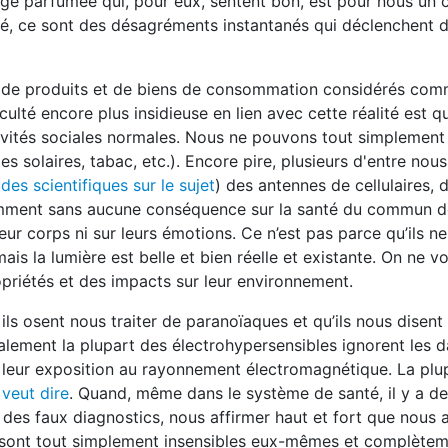
ge parfumée qui, pour eux, sentent bon, est pour nous un c
ité, ce sont des désagréments instantanés qui déclenchent 
tas de produits et de biens de consommation considérés com
culté encore plus insidieuse en lien avec cette réalité est 
ctivités sociales normales. Nous ne pouvons tout simplement
s solaires, tabac, etc.). Encore pire, plusieurs d'entre nou
udes scientifiques sur le sujet
) des antennes de cellulaires, 
paramment sans aucune conséquence sur la santé du commun 
eur corps ni sur leurs émotions. Ce n’est pas parce qu’ils n
 mais la lumière est belle et bien réelle et existante. On ne vo
opriétés et des impacts sur leur environnement.
ls osent nous traiter de paranoïaques et qu’ils nous disent 
ialement la plupart des électrohypersensibles ignorent les 
 leur exposition au rayonnement électromagnétique. La plu
veut dire
. Quand, même dans le système de santé, il y a d
r des faux diagnostics, nous affirmer haut et fort que nous
’ils sont tout simplement insensibles eux-mêmes et complète