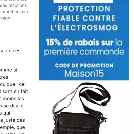
 ses réactions
ncompréhension
urage.
selon ses
comme si
tres
culque : ce
 sont en fait
t moins les
s se disent
s qui
e juste des
xemple, que