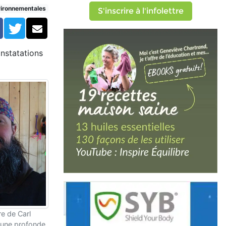
vironnementales
S'inscrire à l'infolettre
Facebook
Twitter
Courriel
onstatations
re de Carl
 une profonde