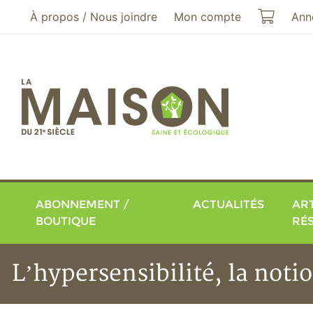
Aller au menu principal
Aller au contenu principal
Mon pa
À propos / Nous joindre
Mon compte
Ann
ABONNEMENT /
ACTUALITÉS
ART
BOUTIQUE
RÉ
L’hypersensibilité, la noti