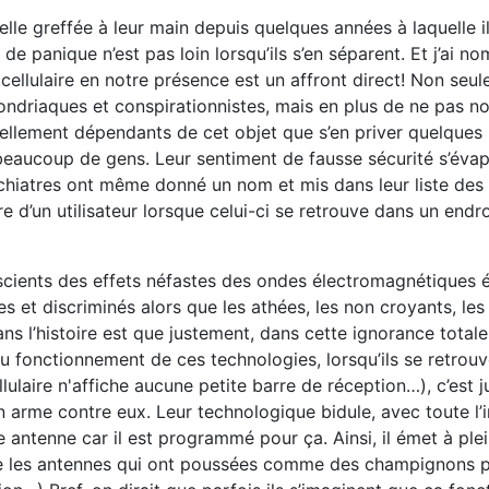
ielle greffée à leur main depuis quelques années à laquelle i
panique n’est pas loin lorsqu’ils s’en séparent. Et j’ai no
cellulaire en notre présence est un affront direct! Non seul
driaques et conspirationnistes, mais en plus de ne pas nou
 tellement dépendants de cet objet que s’en priver quelques
beaucoup de gens. Leur sentiment de fausse sécurité s’éva
ychiatres ont même donné un nom et mis dans leur liste des
’un utilisateur lorsque celui-ci se retrouve dans un endroit
nscients des effets néfastes des ondes électromagnétiques 
es et discriminés alors que les athées, les non croyants, les 
ns l’histoire est que justement, dans cette ignorance totale
du fonctionnement de ces technologies, lorsqu’ils se retrouv
llulaire n'affiche aucune petite barre de réception…), c’est 
 arme contre eux. Leur technologique bidule, avec toute l’i
 antenne car il est programmé pour ça. Ainsi, il émet à ple
que les antennes qui ont poussées comme des champignons p