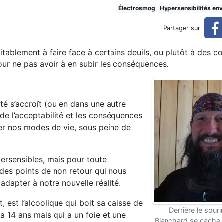
on de deuil, l’humain
Électrosmog
Hypersensibilités en
Partager sur
itablement à faire face à certains deuils, ou plutôt à des c
pour ne pas avoir à en subir les conséquences.
ité s’accroît (ou en dans une autre
 de l’acceptabilité et les conséquences
ier nos modes de vie, sous peine de
ersensibles, mais pour toute
 des points de non retour qui nous
 adapter à notre nouvelle réalité.
, est l’alcoolique qui boit sa caisse de
Derrière le souri
l a 14 ans mais qui a un foie et une
Blanchard se cache