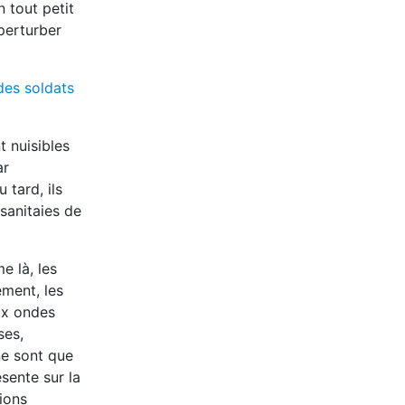
 tout petit
perturber
des soldats
t nuisibles
ar
 tard, ils
sanitaies de
e là, les
ement, les
aux ondes
ses,
ne sont que
sente sur la
lions