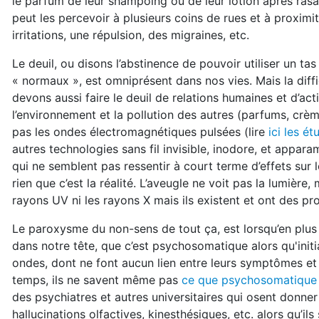
le parfum de leur shampoing ou de leur lotion après rasa
peut les percevoir à plusieurs coins de rues et à proxim
irritations, une répulsion, des migraines, etc.
Le deuil, ou disons l’abstinence de pouvoir utiliser un 
« normaux », est omniprésent dans nos vies. Mais la diffi
devons aussi faire le deuil de relations humaines et d’a
l’environnement et la pollution des autres (parfums, crème
pas les ondes électromagnétiques pulsées (lire
ici les ét
autres technologies sans fil invisible, inodore, et ap
qui ne semblent pas ressentir à court terme d’effets sur l
rien que c’est la réalité. L’aveugle ne voit pas la lumière,
rayons UV ni les rayons X mais ils existent et ont des pr
Le paroxysme du non-sens de tout ça, est lorsqu’en plus i
dans notre tête, que c’est psychosomatique alors qu'init
ondes, dont ne font aucun lien entre leurs symptômes et
temps, ils ne savent même pas
ce que psychosomatique 
des psychiatres et autres universitaires qui osent donne
hallucinations olfactives, kinesthésiques, etc. alors qu