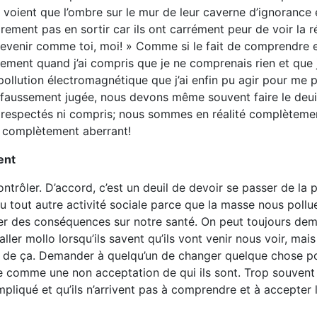
ne voient que l’ombre sur le mur de leur caverne d’ignorance
rement pas en sortir car ils ont carrément peur de voir la ré
 devenir comme toi, moi! » Comme si le fait de comprendre 
stement quand j’ai compris que je ne comprenais rien et que j
ollution électromagnétique que j’ai enfin pu agir pour me 
 faussement jugée, nous devons même souvent faire le deuil
 respectés ni compris; nous sommes en réalité complèteme
t complètement aberrant!
ent
rôler. D’accord, c’est un deuil de devoir se passer de la 
ou tout autre activité sociale parce que la masse nous pollu
ter des conséquences sur notre santé. On peut toujours de
aller mollo lorsqu’ils savent qu’ils vont venir nous voir, mais
 de ça. Demander à quelqu’un de changer quelque chose po
gée comme une non acceptation de qui ils sont. Trop souvent
mpliqué et qu’ils n’arrivent pas à comprendre et à accepter 