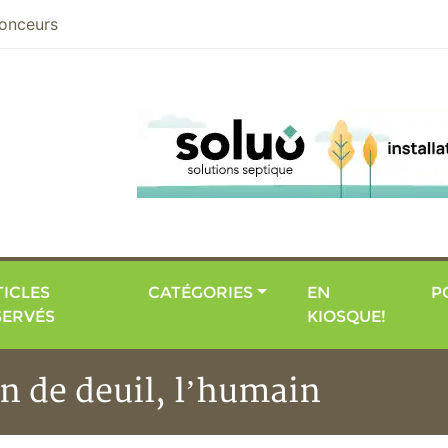
nier
onceurs
ICLES
CATÉGORIES
EN
P
SERVÉS
KIOSQUE!
on de deuil, l’humain