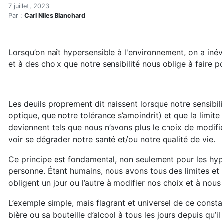
L’hypersensibilité, la noti
Accueil
7 juillet, 2023
Par :
Carl Niles Blanchard
Articles
Électrosmog
L’hypersensibilité, la notion de deuil, l’humain
Lorsqu’on naît hypersensible à l'environnement, on a inév
et à des choix que notre sensibilité nous oblige à faire 
Les deuils proprement dit naissent lorsque notre sensibil
optique, que notre tolérance s’amoindrit) et que la limite
deviennent tels que nous n’avons plus le choix de modif
voir se dégrader notre santé et/ou notre qualité de vie.
Ce principe est fondamental, non seulement pour les hyp
personne. Étant humains, nous avons tous des limites et
obligent un jour ou l’autre à modifier nos choix et à nous
L’exemple simple, mais flagrant et universel de ce constat
bière ou sa bouteille d’alcool à tous les jours depuis qu’i