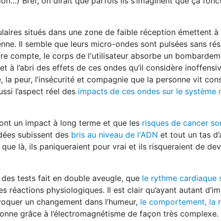
on…) Bref, on dirait que parfois ils s’imaginent que ça fonc
lulaires situés dans une zone de faible réception émettent à
enne. Il semble que leurs micro-ondes sont pulsées sans résu
endre compte, le corps de l'utilisateur absorbe un bombardem
t à l’abri des effets de ces ondes qu’il considère inoffensiv
ue, la peur, l’insécurité et compagnie que la personne vit 
ussi l’aspect réel des
impacts de ces ondes sur le système n
ont un impact à long terme et que les
risques de cancer so
rdées subissent des
bris au niveau de l'ADN
et tout un tas d’
 que là, ils paniqueraient pour vrai et ils risqueraient de dev
s des tests fait en double aveugle, que
le rythme cardiaque 
res réactions physiologiques. Il est clair qu’ayant autant d’im
ovoquer un changement dans l’humeur,
le comportement, la 
ionne grâce à l’électromagnétisme de façon très complexe. 