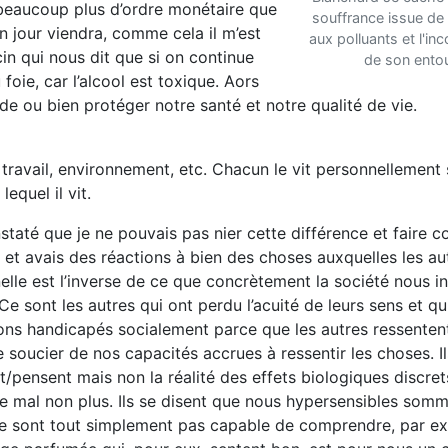
 beaucoup plus d’ordre monétaire que
souffrance issue de
 Un jour viendra, comme cela il m’est
aux polluants et l'i
cin qui nous dit que si on continue
de son ento
foie, car l’alcool est toxique. Aors
ade ou bien protéger notre santé et notre qualité de vie.
 travail, environnement, etc. Chacun le vit personnellement 
equel il vit.
onstaté que je ne pouvais pas nier cette différence et faire 
s et avais des réactions à bien des choses auxquelles les au
elle est l’inverse de ce que concrètement la société nous in
 sont les autres qui ont perdu l’acuité de leurs sens et qui
nons handicapés socialement parce que les autres ressenten
oucier de nos capacités accrues à ressentir les choses. Il
nt/pensent mais non la réalité des effets biologiques discret
de mal non plus. Ils se disent que nous hypersensibles somm
Ils ne sont tout simplement pas capable de comprendre, par e