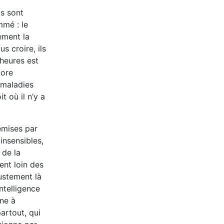
ls sont
mmé : le
ement la
s croire, ils
 heures est
pore
 maladies
 où il n’y a
émises par
insensibles,
 de la
ent loin des
justement là
ntelligence
ine à
artout, qui