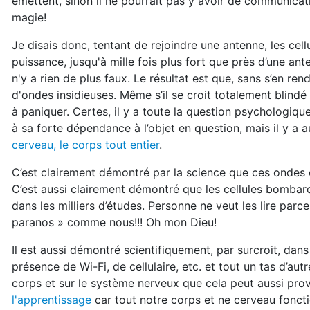
émettent, sinon il ne pourrait pas y avoir de communicati
magie!
Je disais donc, tentant de rejoindre une antenne, les cel
puissance, jusqu'à mille fois plus fort que près d’une ant
n'y a rien de plus faux. Le résultat est que, sans s’en r
d'ondes insidieuses. Même s’il se croit totalement blindé e
à paniquer. Certes, il y a toute la question psychologiq
à sa forte dépendance à l’objet en question, mais il y a a
cerveau, le corps tout entier
.
C’est clairement démontré par la science que ces ondes 
C’est aussi clairement démontré que les cellules bomba
dans les milliers d’études. Personne ne veut les lire parce
paranos » comme nous!!! Oh mon Dieu!
Il est aussi démontré scientifiquement, par surcroit, dan
présence de Wi-Fi, de cellulaire, etc. et tout un tas d’aut
corps et sur le système nerveux que cela peut aussi pr
l'apprentissage
car tout notre corps et ne cerveau fonct