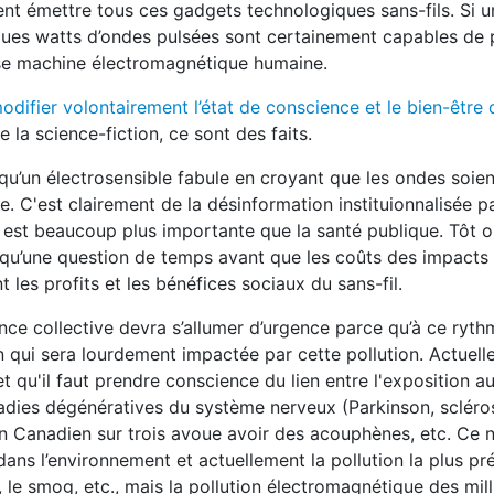
t émettre tous ces gadgets technologiques sans-fils. Si un
ques watts d’ondes pulsées sont certainement capables de 
use machine électromagnétique humaine.
odifier volontairement l’état de conscience et le bien-être 
e la science-fiction, ce sont des faits.
qu’un électrosensible fabule en croyant que les ondes soien
e. C'est clairement de la désinformation instituionnalisée p
’ est beaucoup plus importante que la santé publique. Tôt ou
t qu’une question de temps avant que les coûts des impacts 
 les profits et les bénéfices sociaux du sans-fil.
ence collective devra s’allumer d’urgence parce qu’à ce rythm
n qui sera lourdement impactée par cette pollution. Actuell
t qu'il faut prendre conscience du lien entre l'exposition 
adies dégénératives du système nerveux (Parkinson, scléro
qu’un Canadien sur trois avoue avoir des acouphènes, etc. Ce 
ans l’environnement et actuellement la pollution la plus pré
, le smog, etc., mais la pollution électromagnétique des mil