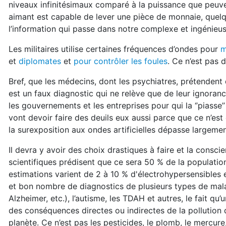
niveaux infinitésimaux comparé à la puissance que peuven
aimant est capable de lever une pièce de monnaie, quel
l’information qui passe dans notre complexe et ingénie
Les militaires utilise certaines fréquences d’ondes pour
m
et
diplomates
et
pour contrôler les foules
. Ce n’est pas d
Bref, que les médecins, dont les psychiatres, prétendent 
est un faux diagnostic qui ne relève que de leur ignoranc
les gouvernements et les entreprises pour qui la ‘’piasse’
vont devoir faire des deuils eux aussi parce que ce n’es
la surexposition aux ondes artificielles dépasse largement
Il devra y avoir des choix drastiques à faire et la consci
scientifiques prédisent que ce sera 50 % de la populatio
estimations varient de 2 à 10 % d'électrohypersensibles e
et bon nombre de diagnostics de plusieurs types de mal
Alzheimer, etc.), l’autisme, les TDAH et autres, le fait 
des conséquences directes ou indirectes de la pollution d
planète. Ce n’est pas les pesticides, le plomb, le mercure