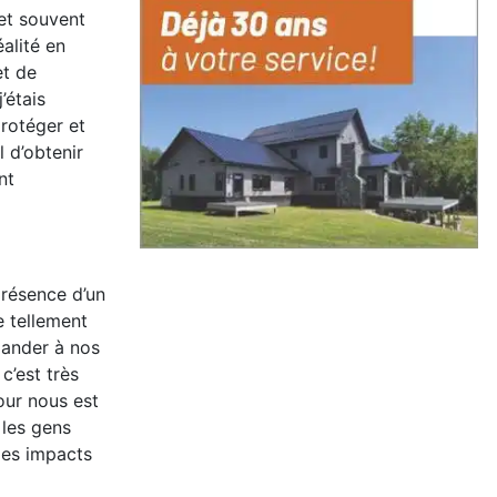
 et souvent
alité en
et de
’étais
protéger et
 d’obtenir
nt
présence d’un
e tellement
mander à nos
 c’est très
ur nous est
 les gens
les impacts