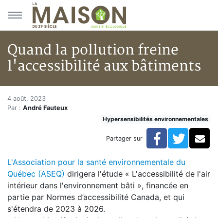
Aller au menu principal
Aller au contenu principal
Quand la pollution freine
l'accessibilité aux bâtiments
Quand la pollution freine l'acc
Accueil
4 août, 2023
Par :
André Fauteux
Articles
Hypersensibilités environnementales
Actualités
Quand la pollution freine l'accessibilité aux bâtiments
Facebook
Twitte
Co
Partager sur
L'Association pour la santé environnementale du
Québec (ASEQ)
dirigera l'étude « L'accessibilité de l'air
intérieur dans l'environnement bâti », financée en
partie par Normes d’accessibilité Canada, et qui
s'étendra de 2023 à 2026.