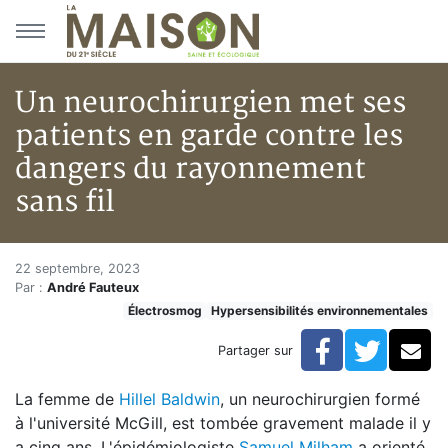
Aller au menu principal
Aller au contenu principal
Un neurochirurgien met ses
patients en garde contre les
dangers du rayonnement
sans fil
Un neurochirurgien met ses pat
Accueil
22 septembre, 2023
Par :
André Fauteux
Articles
Électrosmog
Hypersensibilités environnementales
Actualités
Un neurochirurgien met ses patients en garde contre 
Facebook
Twitte
Co
Partager sur
La femme de
Hillel Baldwin
, un neurochirurgien formé
à l'université McGill, est tombée gravement malade il y
a cinq ans. L'épidémiologiste
Samuel Milham
a orienté