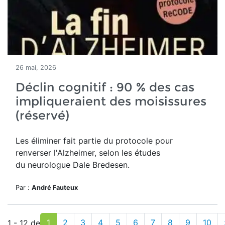
26 mai, 2026
Déclin cognitif : 90 % des cas
impliqueraient des moisissures
(réservé)
Les éliminer fait partie du protocole pour
renverser l'Alzheimer, selon les études
du neurologue Dale Bredesen.
Par :
André Fauteux
1
2
3
4
5
6
7
8
9
10
1 - 12 de