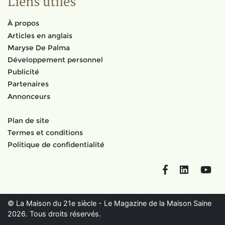
Liens utiles
À propos
Articles en anglais
Maryse De Palma
Développement personnel
Publicité
Partenaires
Annonceurs
Plan de site
Termes et conditions
Politique de confidentialité
Facebook
LinkedIn
You
© La Maison du 21e siècle - Le Magazine de la Maison Saine
2026. Tous droits réservés.