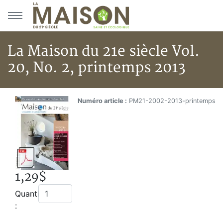
Aller au menu principal
Aller au contenu principal
La Maison du 21e siècle Vol.
20, No. 2, printemps 2013
La Maison du 21e siècle Vol. 20
Accueil
Numéro article :
PM21-2002-2013-printemps
Boutique
La Maison du 21e siècle Vol. 20, No. 2, printemps 201
1,29$
Quantité
: