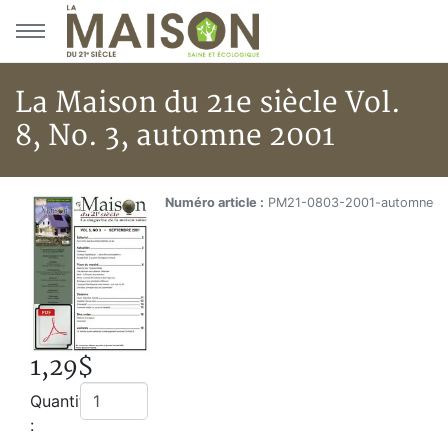
Aller au menu principal
Aller au contenu principal
La Maison du 21e siècle Vol.
8, No. 3, automne 2001
La Maison du 21e siècle Vol. 8
Accueil
Numéro article :
PM21-0803-2001-automne
Boutique
La Maison du 21e siècle Vol. 8, No. 3, automne 2001
1,29$
Quantité
: