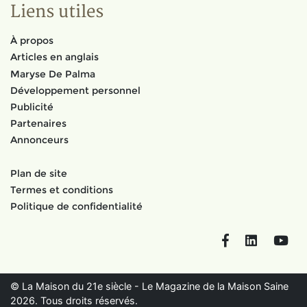
Liens utiles
À propos
Articles en anglais
Maryse De Palma
Développement personnel
Publicité
Partenaires
Annonceurs
Plan de site
Termes et conditions
Politique de confidentialité
Facebook
LinkedIn
You
© La Maison du 21e siècle - Le Magazine de la Maison Saine
2026. Tous droits réservés.