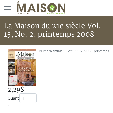
Aller au menu principal
Aller au contenu principal
La Maison du 21e siècle Vol.
15, No. 2, printemps 2008
La Maison du 21e siècle Vol. 15
Accueil
Numéro article :
PM21-1502-2008-printemps
Boutique
La Maison du 21e siècle Vol. 15, No. 2, printemps 200
2,29$
Quantité
: