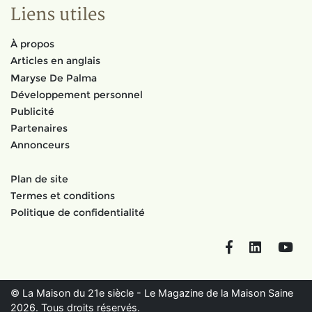
Liens utiles
À propos
Articles en anglais
Maryse De Palma
Développement personnel
Publicité
Partenaires
Annonceurs
Plan de site
Termes et conditions
Politique de confidentialité
Facebook
LinkedIn
You
© La Maison du 21e siècle - Le Magazine de la Maison Saine
2026. Tous droits réservés.