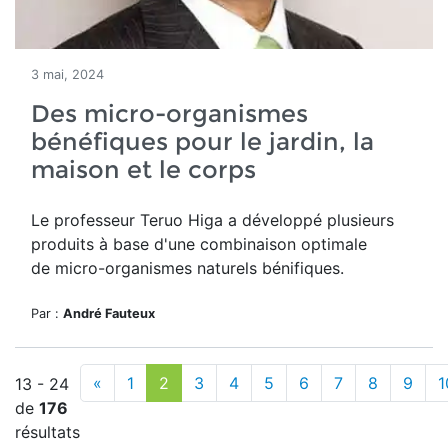
3 mai, 2024
Des micro-organismes
bénéfiques pour le jardin, la
maison et le corps
Le professeur Teruo Higa a développé plusieurs
produits à base d'
une combinaison optimale
de micro-organismes naturels bénifiques.
Par :
André Fauteux
«
1
2
3
4
5
6
7
8
9
1
13 - 24
de
176
résultats