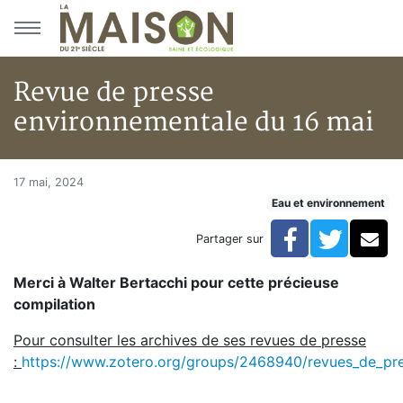
Aller au menu principal
Aller au contenu principal
Revue de presse
environnementale du 16 mai
Revue de presse environnemen
Accueil
17 mai, 2024
Eau et environnement
Articles
Eau et environnement
Facebook
Twitte
Co
Partager sur
Eau et environnement
Revue de presse environnementale du 16 mai
Merci à Walter Bertacchi pour cette précieuse
compilation
Pour consulter les archives de ses revues de presse
:
https://www.zotero.org/groups/2468940/revues_de_pre
___________________________________