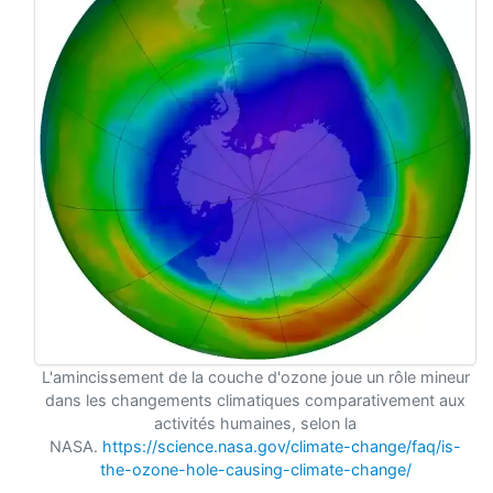
L'amincissement de la couche d'ozone joue un rôle mineur
dans les changements climatiques comparativement aux
activités humaines, selon la
NASA.
https://science.nasa.gov/climate-change/faq/is-
the-ozone-hole-causing-climate-change/