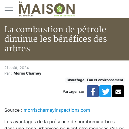
Aller au menu principal
Aller au contenu principal
La combustion de pétrole
diminue les bénéfices des
arbres
La combustion de pétrole dimin
Accueil
21 août, 2024
Par :
Morris Charney
Articles
Chauffage
Eau et environnement
Eau et environnement
Eau et environnement
Facebook
Twitte
Co
Partager sur
La combustion de pétrole diminue les bénéfices des a
Source :
morrischarneyinspections.com
Les avantages de la présence de nombreux arbres
dans une zone urbanisée peuvent être menacés s'ils ne