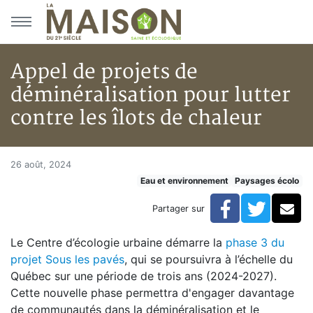
Aller au menu principal
Aller au contenu principal
Appel de projets de
déminéralisation pour lutter
contre les îlots de chaleur
Appel de projets de déminéralis
Accueil
26 août, 2024
Eau et environnement
Paysages écolo
Articles
Eau et environnement
Facebook
Twitte
Co
Partager sur
Eau et environnement
Appel de projets de déminéralisation pour lutter contre
Le Centre d’écologie urbaine démarre la
phase 3 du
projet Sous les pavés
, qui se poursuivra à l’échelle du
Québec sur une période de trois ans (2024-2027).
Cette nouvelle phase permettra d'engager davantage
de communautés dans la déminéralisation et le