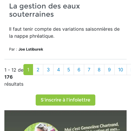
La gestion des eaux
souterraines
Il faut tenir compte des variations saisonnières de
la
nappe phréatique.
Par :
Joe Lstiburek
1
2
3
4
5
6
7
8
9
10
1 - 12 de
176
résultats
S'inscrire à l'infolettre