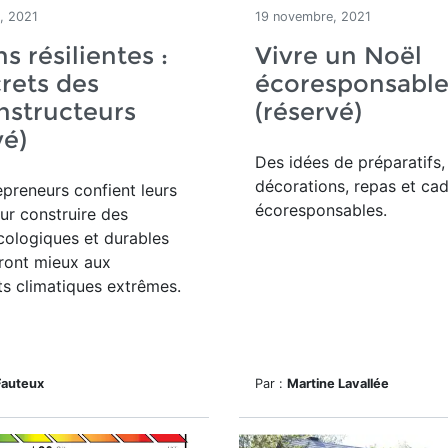
, 2021
19 novembre, 2021
s résilientes :
Vivre un Noël
crets des
écoresponsabl
nstructeurs
(réservé)
vé)
Des idées de préparatifs,
décorations, repas et ca
preneurs confient leurs
écoresponsables.
ur construire des
cologiques et durables
eront mieux aux
s climatiques extrêmes.
Fauteux
Par :
Martine Lavallée