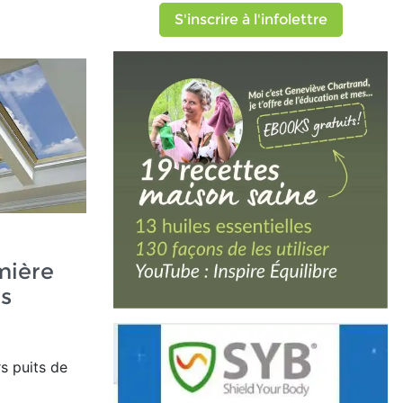
S'inscrire à l'infolettre
mière
as
rs puits de