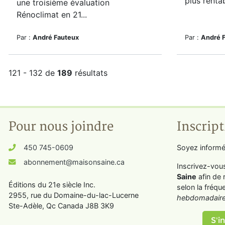
plus renta
une troisième évaluation
Rénoclimat en 21...
Par :
André Fauteux
Par :
André 
121 - 132 de
189
résultats
Pour nous joindre
Inscript
450 745-0609
Soyez informé
abonnement@maisonsaine.ca
Inscrivez-vou
Saine
afin de 
Éditions du 21e siècle Inc.
selon la fréqu
2955, rue du Domaine-du-lac-Lucerne
hebdomadaire
Ste-Adèle, Qc Canada J8B 3K9
S'in