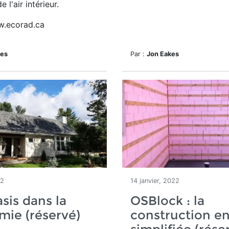
e l'air intérieur.
.ecorad.ca
kes
Par :
Jon Eakes
22
14 janvier, 2022
sis dans la
OSBlock : la
ie (réservé)
construction en