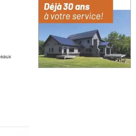
e
deaux