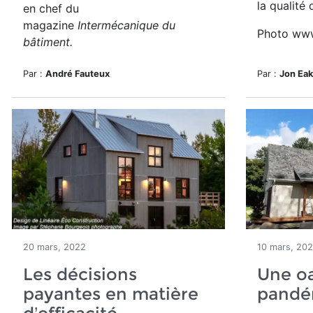
la qualité d
en chef du
magazine
Intermécanique du
Photo www
bâtiment.
Par :
André Fauteux
Par :
Jon Ea
20 mars, 2022
10 mars, 20
Les décisions
Une oa
payantes en matière
pandém