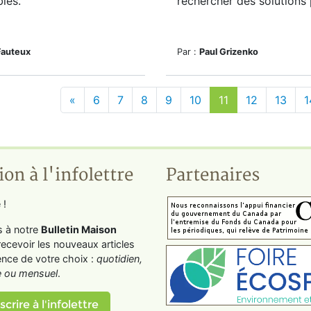
bles.
rechercher des solutions p
Fauteux
Par :
Paul Grizenko
«
6
7
8
9
10
11
12
13
1
ion à l'infolettre
Partenaires
 !
s à notre
Bulletin Maison
recevoir les nouveaux articles
ence de votre choix :
quotidien,
 ou mensuel
.
scrire à l'infolettre