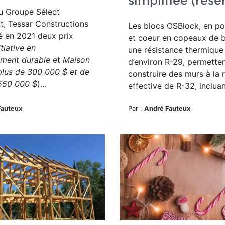
simplifiée (rése
 Groupe Sélect
, Tessar Constructions
Les blocs OSBlock, en po
 en 2021 deux prix
et coeur en copeaux de 
itiative en
une résistance thermique 
ment durable
et
Maison
d’environ R-29, permette
plus de 300 000 $ et de
construire des murs à la 
550 000 $
)...
effective de R-32, incluant
Fauteux
Par :
André Fauteux