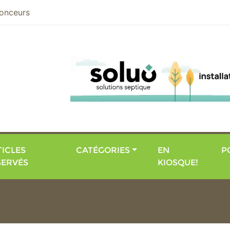
nier
onceurs
ICLES
CATÉGORIES
EN
P
SERVÉS
KIOSQUE!