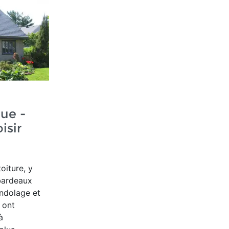
que -
isir
oiture, y
bardeaux
ondolage et
 ont
à