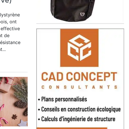
rvé)
lystyrène
bois,
ont
effective
nt de
résistance
...