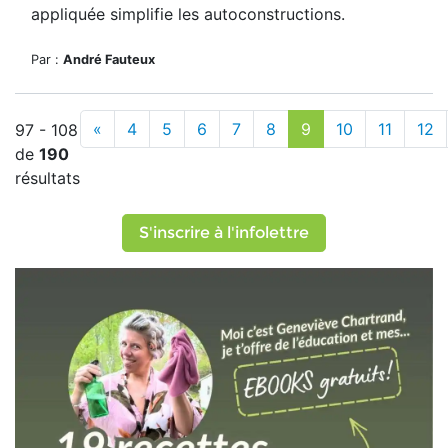
appliquée simplifie les autoconstructions.
Par :
André Fauteux
«
4
5
6
7
8
9
10
11
12
97 - 108
de
190
résultats
S'inscrire à l'infolettre