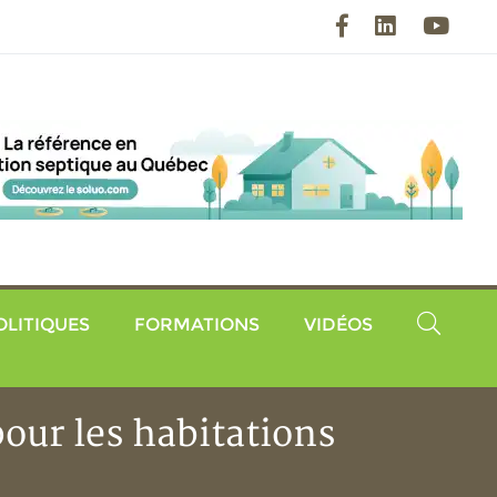
Facebook
LinkedIn
YouT
OLITIQUES
FORMATIONS
VIDÉOS
our les habitations