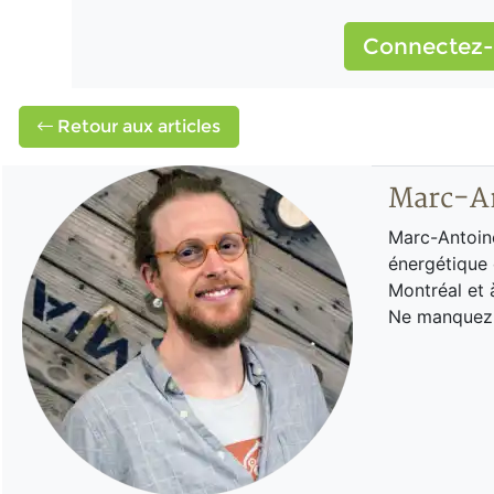
Connectez-
Retour aux articles
Marc-An
Marc-Antoine
énergétique 
Montréal et à
Ne manquez p