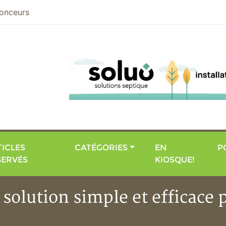
nier
onceurs
ICLES
CATÉGORIES
EN
P
SERVÉS
KIOSQUE!
olution simple et efficace p