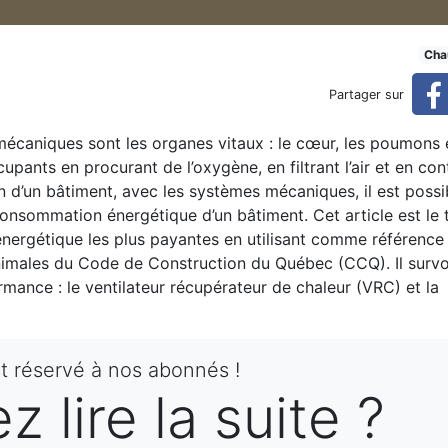
olution simple et efficace p
Cha
Partager sur
 mécaniques sont les organes vitaux : le cœur, les poumons e
 pour les habitations performantes (réservé)
upants en procurant de l’oxygène, en filtrant l’air et en con
n d’un bâtiment, avec les systèmes mécaniques, il est possi
consommation énergétique d’un bâtiment. Cet article est le 
é énergétique les plus payantes en utilisant comme référenc
inimales du Code de Construction du Québec (CCQ). Il surv
mance : le ventilateur récupérateur de chaleur (VRC) et la
st réservé à nos abonnés !
 lire la suite ?