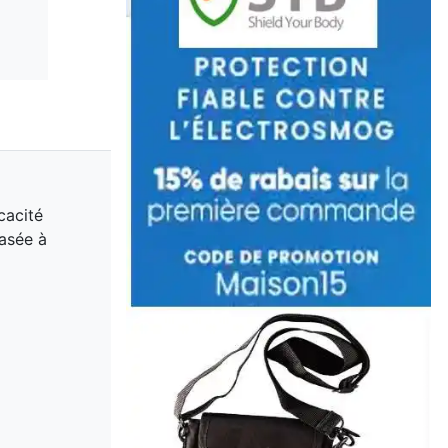
cacité
asée à