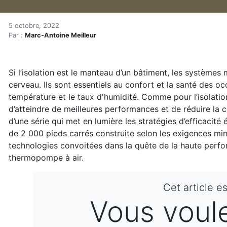
VRC et thermopompe : une s
Accueil
5 octobre, 2022
Par :
Marc-Antoine Meilleur
Articles réservés
Énergie
Chauffage
Si l’isolation est le manteau d’un bâtiment, les systèmes
VRC et thermopompe : une solution simple et efficace
cerveau. Ils sont essentiels au confort et la santé des occ
température et le taux d'humidité. Comme pour l’isolatio
d’atteindre de meilleures performances et de réduire la 
d’une série qui met en lumière les stratégies d’efficacit
de 2 000 pieds carrés construite selon les exigences m
technologies convoitées dans la quête de la haute perfor
thermopompe à air.
Cet article e
Vous voulez