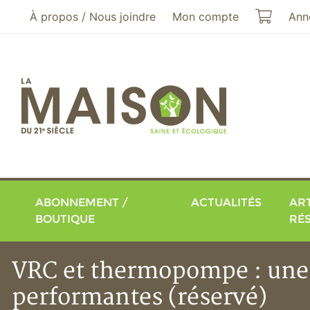
Aller au menu principal
Aller au contenu principal
Mon pa
À propos / Nous joindre
Mon compte
Ann
ABONNEMENT /
ACTUALITÉS
ART
BOUTIQUE
RÉ
VRC et thermopompe : une s
performantes (réservé)