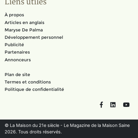
Liens utiles
À propos
Articles en anglais
Maryse De Palma
Développement personnel
Publicité
Partenaires
Annonceurs
Plan de site
Termes et conditions
Politique de confidentialité
Facebook
LinkedIn
You
© La Maison du 21e siècle - Le Magazine de la Maison Saine
2026. Tous droits réservés.