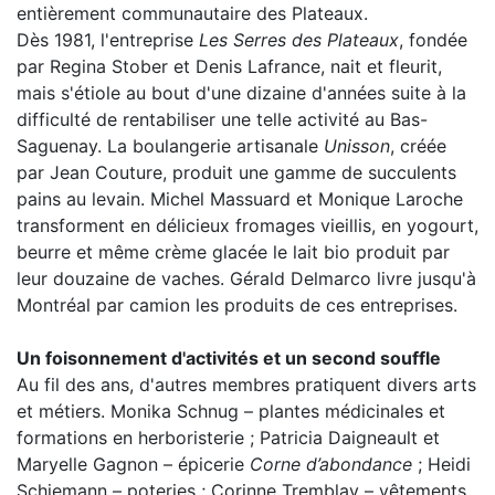
entièrement communautaire des Plateaux.
Dès 1981, l'entreprise
Les Serres des Plateaux
, fondée
par Regina Stober et Denis Lafrance, nait et fleurit,
mais s'étiole au bout d'une dizaine d'années suite à la
difficulté de rentabiliser une telle activité au Bas-
Saguenay. La boulangerie artisanale
Unisson
, créée
par Jean Couture, produit une gamme de succulents
pains au levain. Michel Massuard et Monique Laroche
transforment en délicieux fromages vieillis, en yogourt,
beurre et même crème glacée le lait bio produit par
leur douzaine de vaches. Gérald Delmarco livre jusqu'à
Montréal par camion les produits de ces entreprises.
Un foisonnement d'activités et un second souffle
Au fil des ans, d'autres membres pratiquent divers arts
et métiers. Monika Schnug – plantes médicinales et
formations en herboristerie ; Patricia Daigneault et
Maryelle Gagnon – épicerie
Corne d’abondance
; Heidi
Schiemann – poteries ; Corinne Tremblay – vêtements