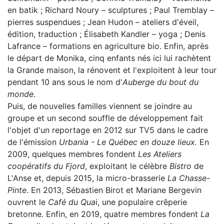
en batik ; Richard Noury – sculptures ; Paul Tremblay –
pierres suspendues ; Jean Hudon – ateliers d'éveil,
édition, traduction ; Élisabeth Kandler – yoga ; Denis
Lafrance – formations en agriculture bio. Enfin, après
le départ de Monika, cinq enfants nés ici lui rachètent
la Grande maison, la rénovent et l'exploitent à leur tour
pendant 10 ans sous le nom d'
Auberge du bout du
monde
.
Puis, de nouvelles familles viennent se joindre au
groupe et un second souffle de développement fait
l'objet d'un reportage en 2012 sur TV5 dans le cadre
de l'émission
Urbania - Le Québec en douze lieux.
En
2009, quelques membres fondent
Les Ateliers
coopératifs du Fjord
, exploitant le célèbre
Bistro
de
L'Anse et, depuis 2015, la micro-brasserie
La Chasse-
Pinte
. En 2013, Sébastien Birot et Mariane Bergevin
ouvrent le
Café du Qua
i, une populaire crêperie
bretonne. Enfin, en 2019, quatre membres fondent
La