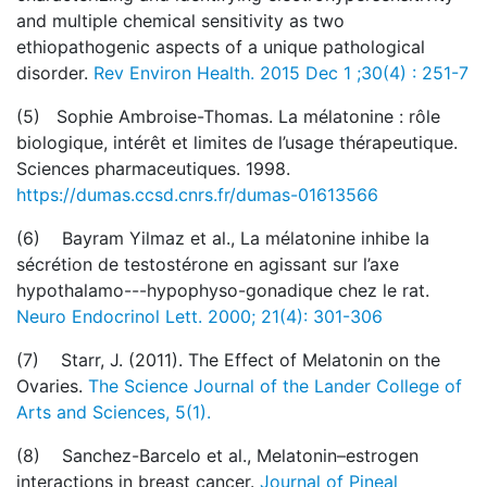
and multiple chemical sensitivity as two
ethiopathogenic aspects of a unique pathological
disorder.
Rev Environ Health. 2015 Dec 1 ;30(4) : 251-7
(5) Sophie Ambroise-Thomas. La mélatonine : rôle
biologique, intérêt et limites de l’usage thérapeutique.
Sciences pharmaceutiques. 1998.
https://dumas.ccsd.cnrs.fr/dumas-01613566
(6) Bayram Yilmaz et al., La mélatonine inhibe la
sécrétion de testostérone en agissant sur l’axe
hypothalamo---hypophyso-gonadique chez le rat.
Neuro Endocrinol Lett. 2000; 21(4): 301-306
(7) Starr, J. (2011). The Effect of Melatonin on the
Ovaries.
The Science Journal of the Lander College of
Arts and Sciences, 5(1).
(8) Sanchez-Barcelo et al., Melatonin–estrogen
interactions in breast cancer.
Journal of Pineal