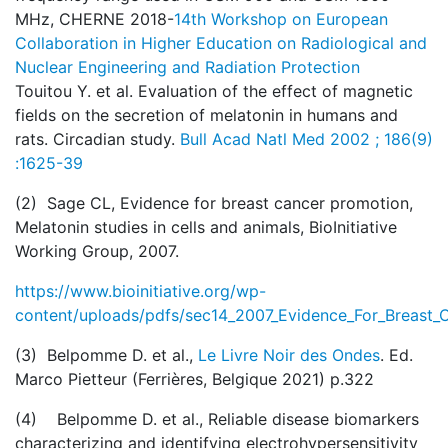
MHz, CHERNE 2018-
14th Workshop on European
Collaboration in Higher Education on Radiological and
Nuclear Engineering and Radiation Protection
Touitou Y. et al. Evaluation of the effect of magnetic
fields on the secretion of melatonin in humans and
rats. Circadian study.
Bull Acad Natl Med 2002 ; 186(9)
:1625-39
(2) Sage CL, Evidence for breast cancer promotion,
Melatonin studies in cells and animals, BioInitiative
Working Group, 2007.
https://www.bioinitiative.org/wp-
content/uploads/pdfs/sec14_2007_Evidence_For_Breast_
(3) Belpomme D. et al.,
Le Livre Noir des Ondes
. Ed.
Marco Pietteur (Ferrières, Belgique 2021) p.322
(4) Belpomme D. et al., Reliable disease biomarkers
characterizing and identifying electrohypersensitivity