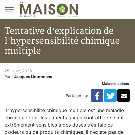
Aller au menu principal
Aller au contenu principal
Tentative d’explication de
l’hypersensibilité chimique
multiple
Tentative d’explication de l’h
Accueil
25 juillet, 2025
Par :
Jacques Lintermans
Articles
Maisons saines
Maisons saines
Hypersensibilités environnementales
Facebook
Twitte
Co
Partager sur
Tentative d’explication de l’hypersensibilité chimique 
L’hypersensibilité chimique multiple est une maladie
chronique dont les patients qui en sont atteints sont
extrêmement sensibles à des doses très faibles
d’odeurs ou de produits chimiques. Il n’existe pas de