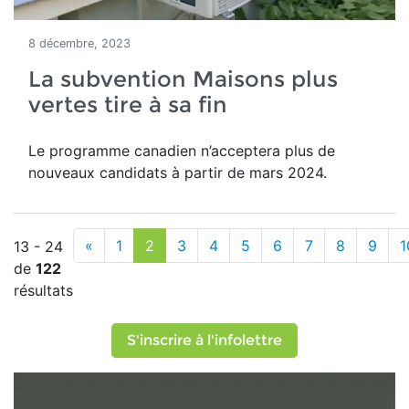
8 décembre, 2023
La subvention Maisons plus
vertes tire à sa fin
Le programme canadien n’acceptera plus de
nouveaux candidats à partir de mars 2024.
«
1
2
3
4
5
6
7
8
9
1
13 - 24
de
122
résultats
S'inscrire à l'infolettre