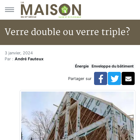
Aller au menu principal
Aller au contenu principal
Verre double ou verre triple?
Verre double ou verre triple?
Accueil
3 janvier, 2024
Par :
André Fauteux
Articles
Énergie
Enveloppe du bâtiment
Énergie
Chauffage
Facebook
Twitte
Co
Partager sur
Verre double ou verre triple?