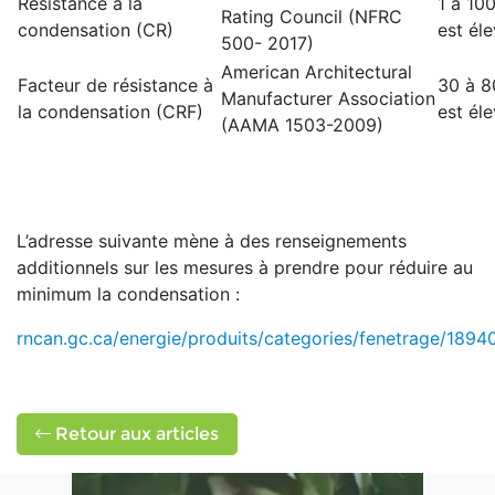
Résistance à la
1 à 100
Rating Council (NFRC
condensation (CR)
est éle
500- 2017)
American Architectural
Facteur de résistance à
30 à 80
Manufacturer Association
la condensation (CRF)
est éle
(AAMA 1503-2009)
L’adresse suivante mène à des renseignements
additionnels sur les mesures à prendre pour réduire au
minimum la condensation :
rncan.gc.ca/energie/produits/categories/fenetrage/1894
Retour aux articles