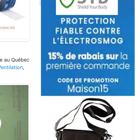
rme au Québec
entilation
,