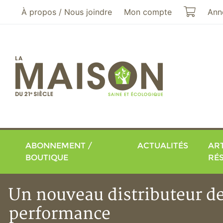
Aller au menu principal
Aller au contenu principal
Mon pa
À propos / Nous joindre
Mon compte
Ann
ABONNEMENT /
ACTUALITÉS
ART
BOUTIQUE
RÉ
Un nouveau distributeur d
performance