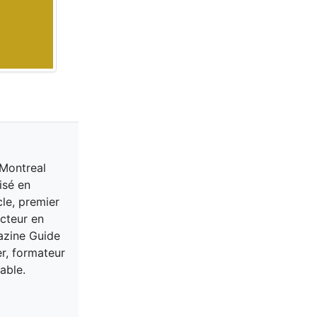
 Montreal
isé en
cle, premier
acteur en
gazine Guide
er, formateur
able.