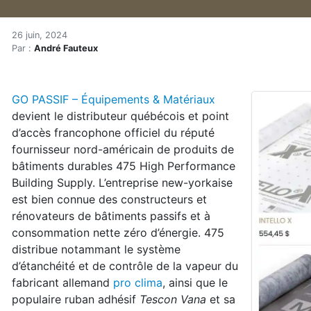
Un nouveau distributeur d
Accueil
26 juin, 2024
Par :
André Fauteux
Articles
Consommation
Un nouveau distributeur de produits d’enveloppe du 
GO PASSIF – Équipements & Matériaux
devient le distributeur québécois et point
d’accès francophone officiel du réputé
fournisseur nord-américain de produits de
bâtiments durables 475 High Performance
Building Supply. L’entreprise new-yorkaise
est bien connue des constructeurs et
rénovateurs de bâtiments passifs et à
consommation nette zéro d’énergie. 475
distribue notammant le système
d’étanchéité et de contrôle de la vapeur du
fabricant allemand
pro clima
, ainsi que le
populaire ruban adhésif
Tescon Vana
et sa