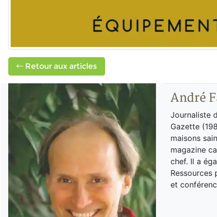
Retour aux articles
André F
Journaliste 
Gazette (198
maisons sain
magazine can
chef. Il a é
Ressources p
et conférenc