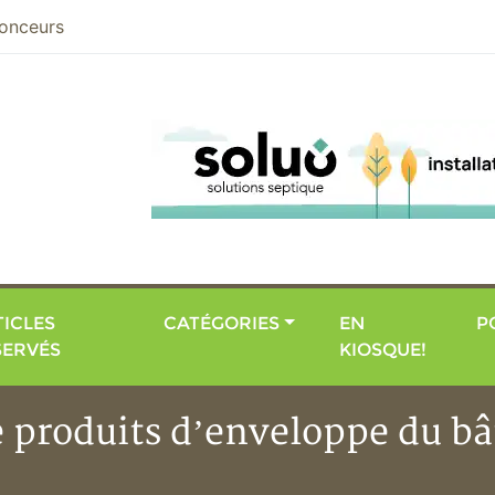
nier
onceurs
ICLES
CATÉGORIES
EN
P
SERVÉS
KIOSQUE!
e produits d’enveloppe du bâ