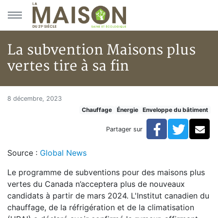
Aller au menu principal
Aller au contenu principal
La subvention Maisons plus
vertes tire à sa fin
La subvention Maisons plus vert
Accueil
8 décembre, 2023
Chauffage
Énergie
Enveloppe du bâtiment
Articles
Énergie
Facebook
Twitte
Co
Partager sur
Chauffage
La subvention Maisons plus vertes tire à sa fin
Source :
Global News
Le programme de subventions pour des maisons plus
vertes du Canada n’acceptera plus de nouveaux
candidats à partir de mars 2024. L'Institut canadien du
chauffage, de la réfrigération et de la climatisation