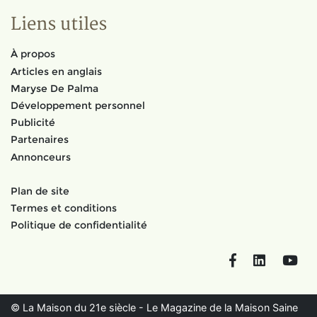
Liens utiles
À propos
Articles en anglais
Maryse De Palma
Développement personnel
Publicité
Partenaires
Annonceurs
Plan de site
Termes et conditions
Politique de confidentialité
Facebook
LinkedIn
You
© La Maison du 21e siècle - Le Magazine de la Maison Saine