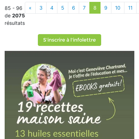
«
3
4
5
6
7
8
9
10
11
85 - 96
de
2075
résultats
S'inscrire à l'infolettre