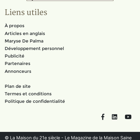
Liens utiles
À propos
Articles en anglais
Maryse De Palma
Développement personnel
Publicité
Partenaires
Annonceurs
Plan de site
Termes et conditions
Politique de confidentialité
Facebook
LinkedIn
You
© La Maison du 21e siècle - Le Magazine de la Maison Saine