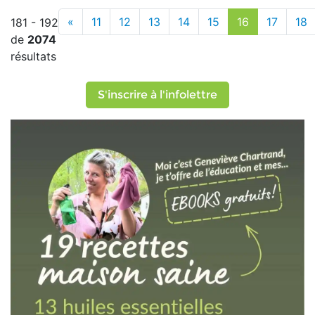
«
11
12
13
14
15
16
17
18
181 - 192
de
2074
résultats
S'inscrire à l'infolettre