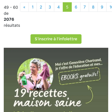
«
1
2
3
4
5
6
7
8
9
1
49 - 60
de
2076
résultats
S'inscrire à l'infolettre