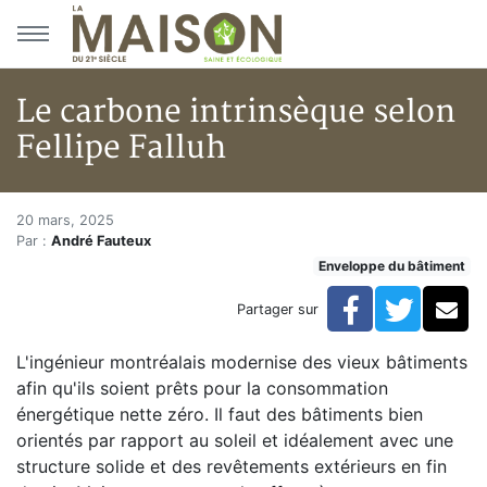
Aller au menu principal
Aller au contenu principal
Le carbone intrinsèque selon
Fellipe Falluh
Le carbone intrinsèque selon F
Accueil
20 mars, 2025
Par :
André Fauteux
Articles
Enveloppe du bâtiment
Enveloppe du bâtiment
Le carbone intrinsèque selon Fellipe Falluh
Facebook
Twitte
Co
Partager sur
L'ingénieur montréalais modernise des vieux bâtiments
afin qu'ils soient prêts pour la consommation
énergétique nette zéro. Il faut des bâtiments bien
orientés par rapport au soleil et idéalement avec une
structure solide et des revêtements extérieurs en fin