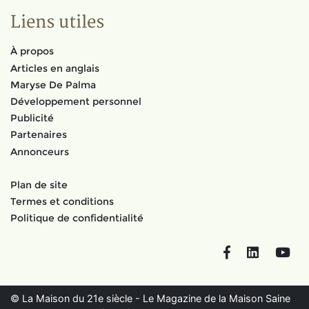
Liens utiles
À propos
Articles en anglais
Maryse De Palma
Développement personnel
Publicité
Partenaires
Annonceurs
Plan de site
Termes et conditions
Politique de confidentialité
Facebook
LinkedIn
You
© La Maison du 21e siècle - Le Magazine de la Maison Saine