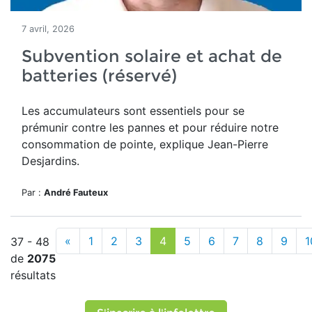
7 avril, 2026
Subvention solaire et achat de
batteries (réservé)
Les accumulateurs sont essentiels pour se
prémunir contre les pannes et pour réduire notre
consommation de pointe, explique Jean-Pierre
Desjardins.
Par :
André Fauteux
«
1
2
3
4
5
6
7
8
9
1
37 - 48
de
2075
résultats