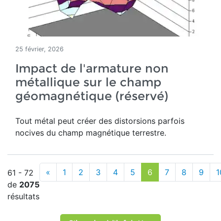
25 février, 2026
Impact de l'armature non
métallique sur le champ
géomagnétique (réservé)
Tout métal peut créer des distorsions parfois
nocives du champ magnétique terrestre
.
«
1
2
3
4
5
6
7
8
9
1
61 - 72
de
2075
résultats