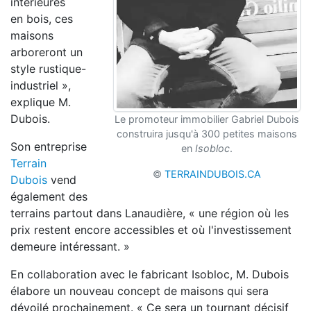
intérieures
en
bois, ces
maisons
arboreront un
style rustique-
industriel »,
explique M.
Dubois.
Le promoteur immobilier Gabriel Dubois
construira jusqu'à 300 petites maisons
Son entreprise
en
Isobloc
.
Terrain
©
TERRAINDUBOIS.CA
Dubois
vend
également
des
terrains partout dans Lanaudière, « une
région où les
prix restent encore accessibles et
où l'investissement
demeure intéressant. »
En collaboration avec le fabricant Isobloc, M. Dubois
élabore
un nouveau concept de maisons q
ui sera
dévoilé prochainement. « Ce sera un
tournant décisif