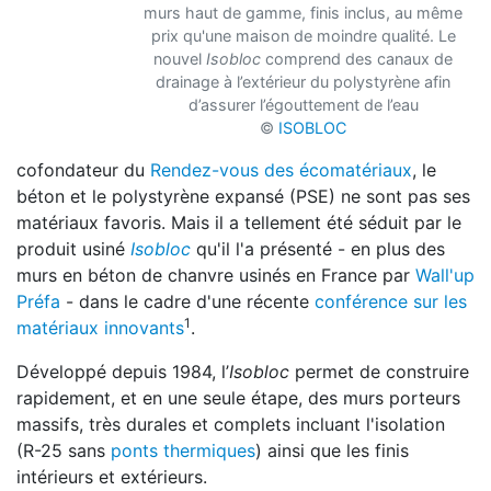
murs haut de gamme, finis inclus, au même
prix qu'une maison de moindre qualité. Le
nouvel
Isobloc
comprend des canaux de
drainage à l’extérieur du polystyrène afin
d’assurer l’égouttement de l’eau
©
ISOBLOC
cofondateur du
Rendez-vous des écomatériaux
, le
béton et le polystyrène expansé (PSE) ne sont pas ses
matériaux favoris. Mais il a tellement été séduit
par le
produit usiné
Isobloc
qu'il l'a présenté - en plus des
murs en béton de chanvre usinés en France par
Wa
ll'up
Préfa
- dans le cadre d'une récente
conférence sur les
1
matériaux innovants
.
Développé depuis 1984, l’
Isobloc
permet de construire
rapidement, et en une seule étape, des murs p
orteurs
massifs, très durales et complets incluant l'isolation
(R-25 sans
ponts thermiques
) ainsi que
les finis
intérieurs et extérieurs.