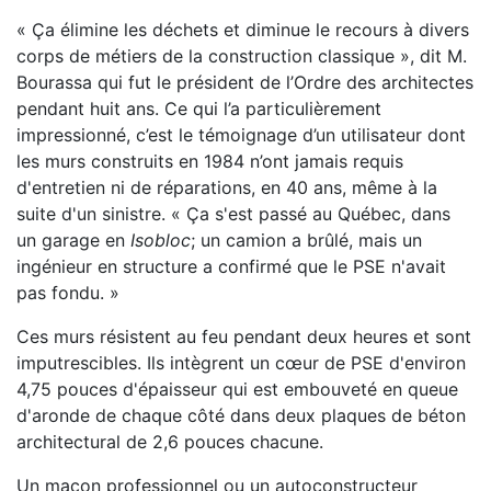
« Ça élimine les déchets et diminue le recours à divers
corps de métiers de la construction classique »,
dit M.
Bourassa qui fut le président de l’Ordre des architectes
pendant huit ans. Ce qui l’a particulière
ment
impressionné, c’est le témoignage d’un utilisateur dont
les murs construits en 1984 n’ont jamais r
equis
d'entretien ni de réparations, en 40 ans, même à la
suite d'un sinistre. « Ça s'est passé au Québec, dans
un garage en
Isobloc
; un camion a b
rûlé, mais un
ingénieur en structure a confirmé que le PSE n'avait
pas fondu. »
Ces murs résistent au feu pendant deux heures et sont
imputrescibles. Ils intègrent un cœur de PSE
d'environ
4,75 pouces d'épaisseur qui est embouveté en queue
d'aronde de chaque côté
dans deux plaques de béton
architectural de 2,6 pouces chacune.
Un maçon professionnel ou un autoconstructeur