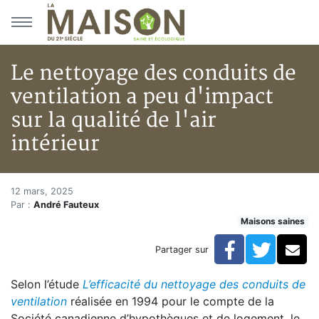
Aller au menu principal
Aller au contenu principal
Le nettoyage des conduits de
ventilation a peu d'impact
sur la qualité de l'air
intérieur
Le nettoyage des conduits de ve
Accueil
12 mars, 2025
Par :
André Fauteux
Articles
Maisons saines
Maisons saines
Hypersensibilités environnementales
Facebook
Twitte
Co
Partager sur
Le nettoyage des conduits de ventilation a peu d'impact
Selon l’étude
L’efficacité du nettoyage des conduits de
ventilation
réalisée en 1994 pour le compte de la
Société canadienne d’hypothèques et de logement, le