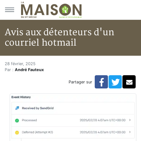
Aller au menu principal
Aller au contenu principal
Avis aux détenteurs d'un
courriel hotmail
Avis aux détenteurs d'un courr
Accueil
28 février, 2025
Par :
André Fauteux
Articles
Actualités
Facebook
Twitte
Co
Partager sur
Avis aux détenteurs d'un courriel hotmail