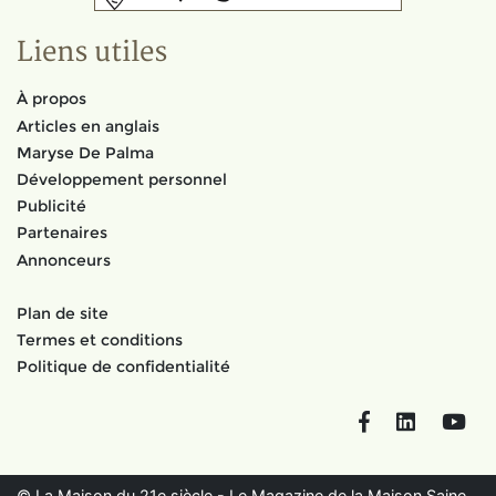
Liens utiles
À propos
Articles en anglais
Maryse De Palma
Développement personnel
Publicité
Partenaires
Annonceurs
Plan de site
Termes et conditions
Politique de confidentialité
Facebook
LinkedIn
You
© La Maison du 21e siècle - Le Magazine de la Maison Saine