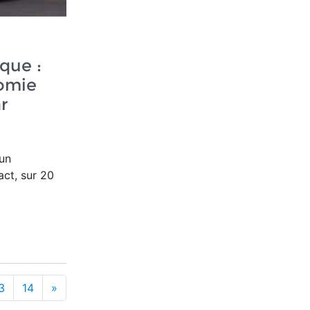
que :
omie
r
un
ct, sur 20
3
14
»