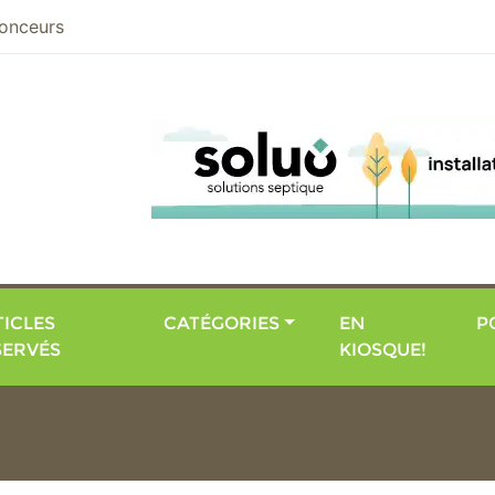
nier
onceurs
ICLES
CATÉGORIES
EN
P
SERVÉS
KIOSQUE!