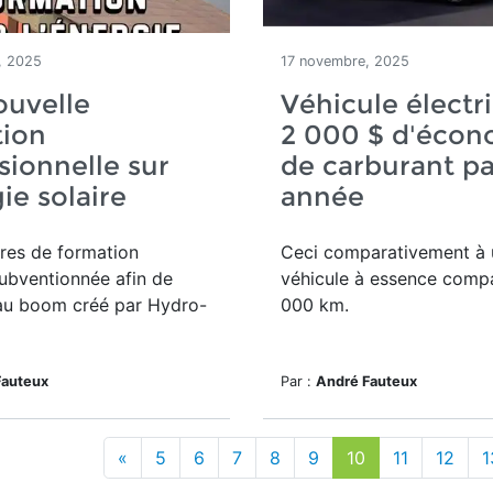
, 2025
17 novembre, 2025
ouvelle
Véhicule électri
tion
2 000 $ d'écon
sionnelle sur
de carburant pa
gie solaire
année
res de formation
Ceci comparativement à 
ubventionnée afin de
véhicule à essence compa
au boom créé par Hydro-
000 km.
Fauteux
Par :
André Fauteux
«
5
6
7
8
9
10
11
12
1