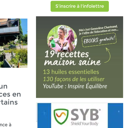
S'inscrire à l'infolettre
 un
ces en
tains
ance à