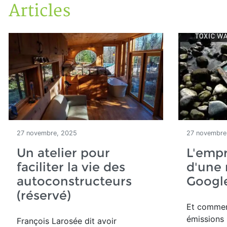
Articles
Accueil
Articles
27 novembre, 2025
27 novembre
Un atelier pour
L'emp
faciliter la vie des
d'une
autoconstructeurs
Googl
(réservé)
Et commen
émissions
François Larosée dit avoir