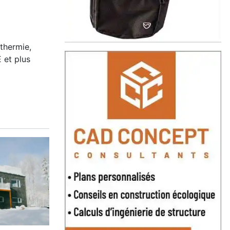
othermie,
 et plus