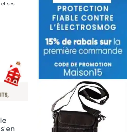
 et ses
le
s'en