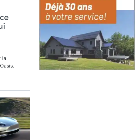
nce
ui
 la
Oasis.