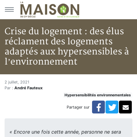
Aller au menu principal
Aller au contenu principal
Crise du logement : des élus
réclament des logements
adaptés aux hypersensibles à
l’environnement
Crise du logement : des élus 
Accueil
2 juillet, 2021
Par :
André Fauteux
Articles
Hypersensibilités environnementales
Hypersensibilités environnementales
Crise du logement : des élus réclament des logement
Facebook
Twitte
Co
Partager sur
« Encore une fois cette année, personne ne sera