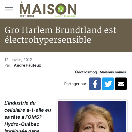
Aller au menu principal
Aller au contenu principal
Gro Harlem Brundtland est
électrohypersensible
Gro Harlem Brundtland est éle
Accueil
12 janvier, 2012
Par :
André Fauteux
Articles
Électrosmog
Maisons saines
Gro Harlem Brundtland est électrohypersensible
Facebook
Twitte
Co
Partager sur
L’industrie du
cellulaire a-t-elle eu
sa tête à l’OMS? -
Hydro-Québec
impliquée dans